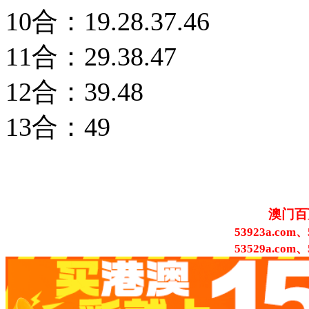
10合：19.28.37.46
11合：29.38.47
12合：39.48
13合：49
澳门百
53923a.com、
53529a.com、