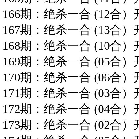
166期：绝杀一合 (12合）
167期：绝杀一合 (13合）
168期：绝杀一合 (10合）
169期：绝杀一合 (05合）
170期：绝杀一合 (06合）
171期：绝杀一合 (03合）
172期：绝杀一合 (04合）
173期：绝杀一合 (02合）