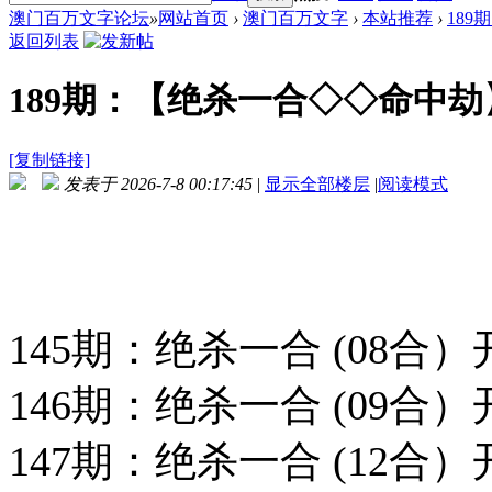
澳门百万文字论坛
»
网站首页
›
澳门百万文字
›
本站推荐
›
189
返回列表
189期：【绝杀一合◇◇命中
[复制链接]
发表于 2026-7-8 00:17:45
|
显示全部楼层
|
阅读模式
145期：绝杀一合 (08合）
146期：绝杀一合 (09合）
147期：绝杀一合 (12合）