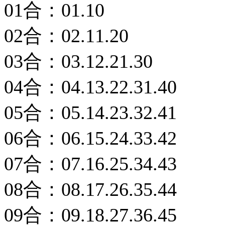
01合：01.10
02合：02.11.20
03合：03.12.21.30
04合：04.13.22.31.40
05合：05.14.23.32.41
06合：06.15.24.33.42
07合：07.16.25.34.43
08合：08.17.26.35.44
09合：09.18.27.36.45