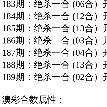
183期：绝杀一合 (06合）
184期：绝杀一合 (12合）
185期：绝杀一合 (13合）
186期：绝杀一合 (03合）
187期：绝杀一合 (04合）
188期：绝杀一合 (13合）
189期：绝杀一合 (02合
澳彩合数属性：