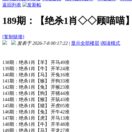
返回列表
189期：【绝杀1肖◇◇顾喵喵
[复制链接]
发表于 2026-7-8 00:17:22
|
显示全部楼层
|
阅读模式
138期：绝杀1肖【羊】 开马49准
139期：绝杀1肖【牛】 开羊24准
140期：绝杀1肖【马】 开兔16准
141期：绝杀1肖【猴】 开狗33准
142期：绝杀1肖【兔】 开猴23准
143期：绝杀1肖【狗】 开猪44准
144期：绝杀1肖【猴】 开鼠43准
145期：绝杀1肖【猪】 开虎05准
146期：绝杀1肖【兔】 开牛42准
147期：绝杀1肖【虎】 开马13准
148期：绝杀1肖【牛】 开羊48准
149期：绝杀1肖【马】 开龙27准