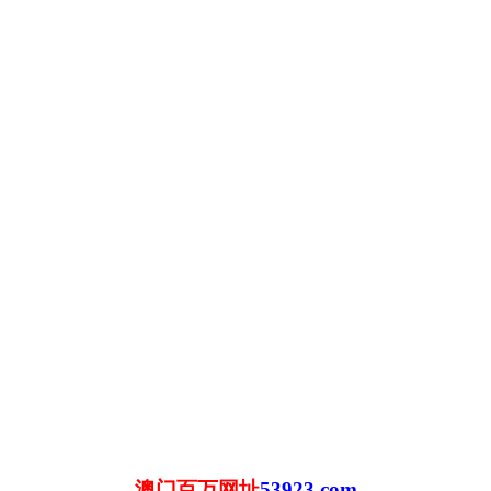
澳门百万网址
53923.com