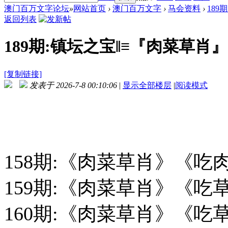
澳门百万文字论坛
»
网站首页
›
澳门百万文字
›
马会资料
›
189
返回列表
189期:镇坛之宝‖≡『肉菜草肖』
[复制链接]
发表于 2026-7-8 00:10:06
|
显示全部楼层
|
阅读模式
158期:《肉菜草肖》《吃
159期:《肉菜草肖》《吃
160期:《肉菜草肖》《吃