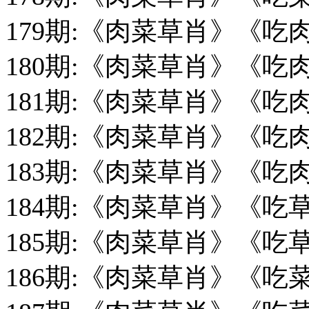
179期:《肉菜草肖》《吃
180期:《肉菜草肖》《吃
181期:《肉菜草肖》《吃
182期:《肉菜草肖》《吃
183期:《肉菜草肖》《吃
184期:《肉菜草肖》《吃
185期:《肉菜草肖》《吃
186期:《肉菜草肖》《吃