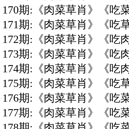
170期:《肉菜草肖》《吃
171期:《肉菜草肖》《吃
172期:《肉菜草肖》《吃
173期:《肉菜草肖》《吃
174期:《肉菜草肖》《吃
175期:《肉菜草肖》《吃
176期:《肉菜草肖》《吃
177期:《肉菜草肖》《吃
178期:《肉菜草肖》《吃