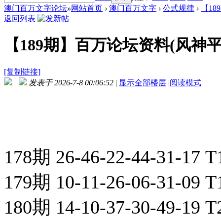
澳门百万文字论坛
»
网站首页
›
澳门百万文字
›
公式规律
›
【18
返回列表
【189期】百万论坛资料(风神
[复制链接]
发表于 2026-7-8 00:06:52
|
显示全部楼层
|
阅读模式
178期 26-46-22-44-31-17 
179期 10-11-26-06-31-09 
180期 14-10-37-30-49-19 