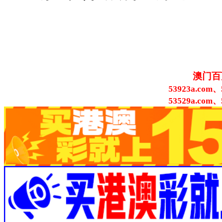
澳门百
53923a.com、
53529a.com、