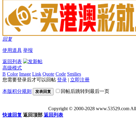
回复
使用道具
举报
返回列表
高级模式
B
Color
Image
Link
Quote
Code
Smilies
您需要登录后才可以回帖
登录
|
立即注册
本版积分规则
回帖后跳转到最后一页
发表回复
Copyright © 2000-2028 www.53529
快速回复
返回顶部
返回列表