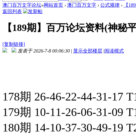
澳门百万文字论坛
»
网站首页
›
澳门百万文字
›
公式规律
›
【18
返回列表
【189期】百万论坛资料(神秘
[复制链接]
发表于 2026-7-8 00:06:30
|
显示全部楼层
|
阅读模式
178期 26-46-22-44-31-17 
179期 10-11-26-06-31-09 
180期 14-10-37-30-49-19 