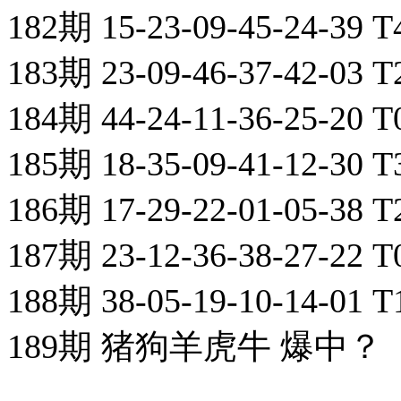
182期 15-23-09-45-24-
183期 23-09-46-37-42-
184期 44-24-11-36-25-
185期 18-35-09-41-12-
186期 17-29-22-01-05-
187期 23-12-36-38-27-
188期 38-05-19-10-14-
189期 猪狗羊虎牛 爆中？