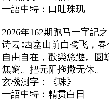
一語中特：口吐珠玑
2026年162期跑马一字記
诗云∶西塞山前白鹭飞，春
自由自在，歡樂悠遊。圆
無窮。把元阳拖撒无休。
玄機測字：《珠》
一語中特：精贯白日