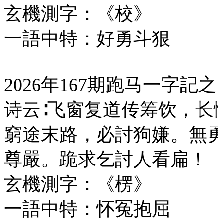
玄機測字：《校》
一語中特：好勇斗狠
2026年167期跑马一字記
诗云∶飞窗复道传筹饮，长
窮途末路，必討狗嫌。無
尊嚴。跪求乞討人看扁！
玄機測字：《楞》
一語中特：怀冤抱屈