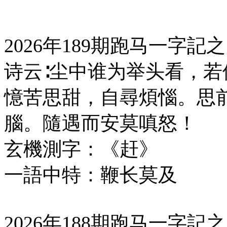
2026年189期跑马一字記
诗云∶尘中谁为举头看，若
憶苦思甜，自尋煩惱。思
腦。隨遇而安莫嗔怒！
玄機測字：《赶》
一語中特：鞭长莫及
2026年188期跑马一字記