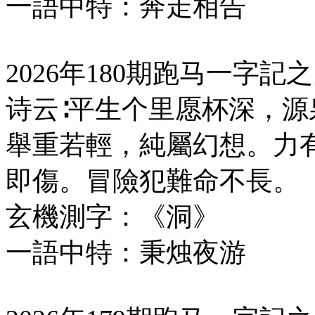
一語中特：奔走相告
2026年180期跑马一字記
诗云∶平生个里愿杯深，源
舉重若輕，純屬幻想。力
即傷。冒險犯難命不長。
玄機測字：《洞》
一語中特：秉烛夜游