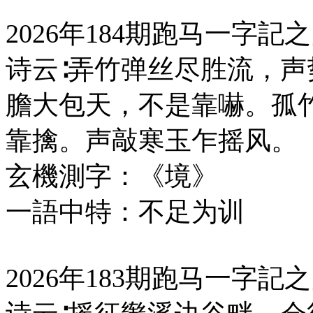
2026年184期跑马一字記
诗云∶弄竹弹丝尽胜流，声
膽大包天，不是靠嚇。孤
靠擒。声敲寒玉乍摇风。
玄機測字：《境》
一語中特：不足为训
2026年183期跑马一字記