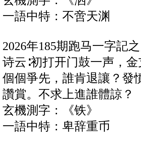
一語中特：不啻天渊
2026年185期跑马一字記
诗云∶初打开门鼓一声，金
個個爭先，誰肯退讓？發
讚賞。不求上進誰體諒？
玄機測字：《铁》
一語中特：卑辞重币