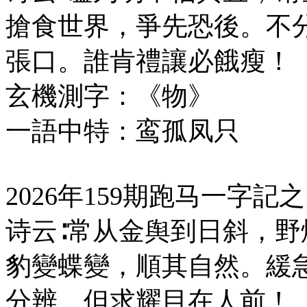
搶食世界，爭先恐後。不
張口。誰肯禮讓必餓瘦！
玄機測字：《物》
一語中特：鸾孤凤只
2026年159期跑马一字記
诗云∶常从金舆到日斜，野
豹變蝶變，順其自然。緩
分辨。但求耀目在人前！