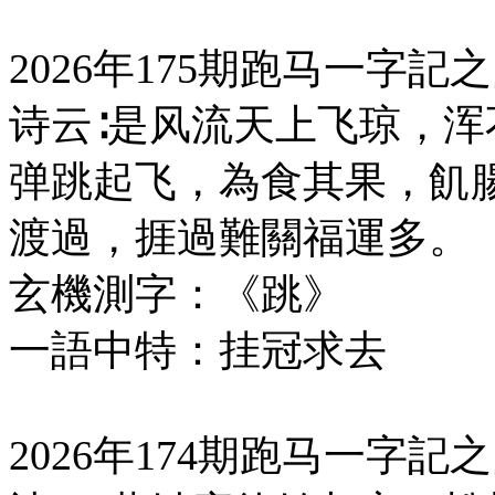
2026年175期跑马一字記
诗云∶是风流天上飞琼，浑
弹跳起飞，為食其果，飢
渡過，捱過難關福運多。
玄機測字：《跳》
一語中特：挂冠求去
2026年174期跑马一字記