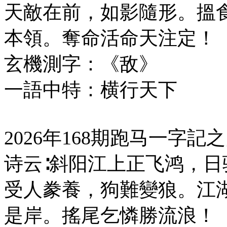
天敵在前，如影隨形。搵
本領。奪命活命天注定！
玄機測字：《敌》
一語中特：横行天下
2026年168期跑马一字記
诗云∶斜阳江上正飞鸿，日
受人豢養，狗難變狼。江
是岸。搖尾乞憐勝流浪！