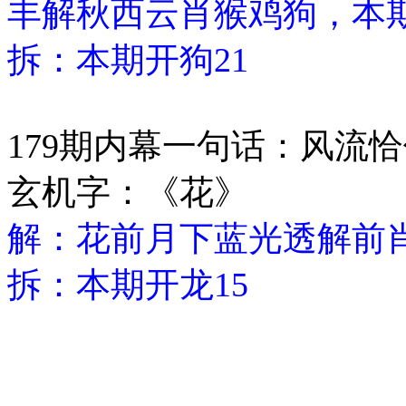
丰解秋西云肖猴鸡狗，本期
拆：本期开狗21
179期内幕一句话：风流
玄机字：《花》
解：花前月下蓝光透解前肖
拆：本期开龙15