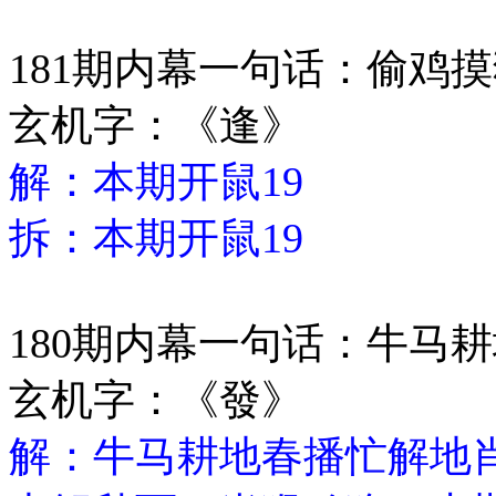
181期内幕一句话：偷鸡
玄机字：《逢》
解：本期开鼠19
拆：本期开鼠19
180期内幕一句话：牛马
玄机字：《發》
解：牛马耕地春播忙解地