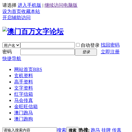
请选择
进入手机版
|
继续访问电脑版
设为首页
收藏本站
开启辅助访问
找回密码
自动登录
密码
立即注册
登录
快捷导航
网站首页
BBS
玄机资料
高手资料
文字资料
红字信箱
马会传真
金旺旺信箱
澳门跑马
澳门跑狗
搜索
热搜:
跑马
挂牌
传真
搜索