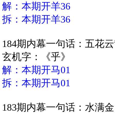
解：本期开羊36
拆：本期开羊36
184期内幕一句话：五花
玄机字：《乎》
解：本期开马01
拆：本期开马01
183期内幕一句话：水满