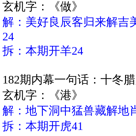
玄机字：《做》
解：美好良辰客归来解吉
24
拆：本期开羊24
182期内幕一句话：十冬
玄机字：《港》
解：地下洞中猛兽藏解地肖
拆：本期开虎41