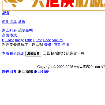
回复
使用道具
举报
返回列表
高级模式
B
Color
Image
Link
Quote
Code
Smilies
您需要登录后才可以回帖
登录
|
立即注册
本版积分规则
回帖后跳转到最后一页
发表回复
Copyright © 2000-2028 www.53529
快速回复
返回顶部
返回列表