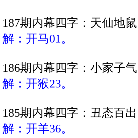
187期内幕四字：天仙地鼠..
解：开马01。
186期内幕四字：小家子气..
解：开猴23。
185期内幕四字：丑态百出..
解：开羊36。