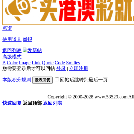
回复
使用道具
举报
返回列表
高级模式
B
Color
Image
Link
Quote
Code
Smilies
您需要登录后才可以回帖
登录
|
立即注册
本版积分规则
回帖后跳转到最后一页
发表回复
Copyright © 2000-2028 www.53529
快速回复
返回顶部
返回列表