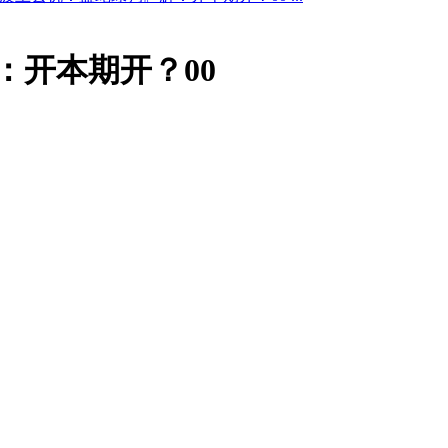
：开本期开？00