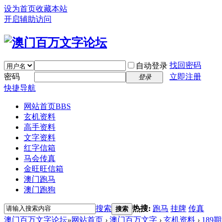
设为首页
收藏本站
开启辅助访问
找回密码
自动登录
密码
立即注册
登录
快捷导航
网站首页
BBS
玄机资料
高手资料
文字资料
红字信箱
马会传真
金旺旺信箱
澳门跑马
澳门跑狗
搜索
热搜:
跑马
挂牌
传真
搜索
澳门百万文字论坛
»
网站首页
›
澳门百万文字
›
玄机资料
›
189