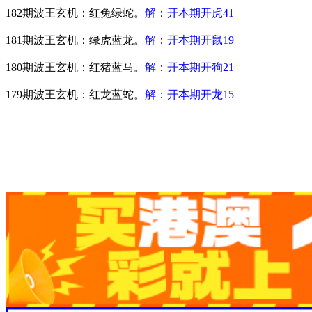
182期波王玄机：红兔绿蛇。
解：开本期开虎41
181期波王玄机：绿虎蓝龙。
解：开本期开鼠19
180期波王玄机：红猪蓝马。
解：开本期开狗21
179期波王玄机：红龙蓝蛇。
解：开本期开龙15