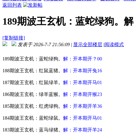
返回列表
189期波王玄机：蓝蛇绿狗。解
[复制链接]
发表于 2026-7-7 21:56:09
|
显示全部楼层
|
阅读模式
189期波王玄机：蓝蛇绿狗。
解：开本期开？00
188期波王玄机：红鼠蓝猪。
解：开本期开兔16
187期波王玄机：红鼠绿羊。
解：开本期开马01
186期波王玄机：绿羊蓝猴。
解：开本期开猴23
185期波王玄机：红虎绿狗。
解：开本期开羊36
184期波王玄机：蓝蛇绿鼠。
解：开本期开马01
183期波王玄机：蓝马绿猪。
解：开本期开羊24