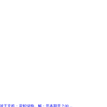
期波王玄机：蓝蛇绿狗。解：开本期开？00 ...