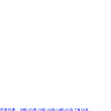
开奖结果：38蛇-05虎-19鼠-10鸡-14蛇-01马 T兔16木 ...