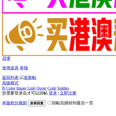
回复
使用道具
举报
返回列表
高级模式
B
Color
Image
Link
Quote
Code
Smilies
您需要登录后才可以回帖
登录
|
立即注册
本版积分规则
回帖后跳转到最后一页
发表回复