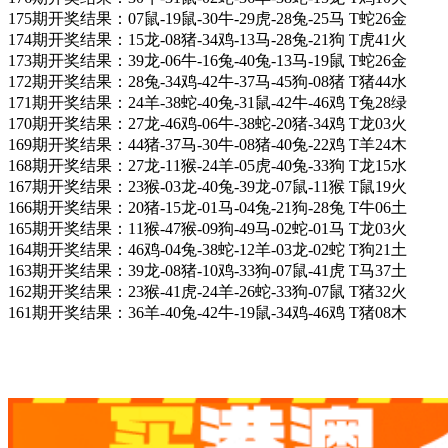
175期开奖结果：07鼠-19鼠-30牛-29虎-28兔-25马 T蛇26金
174期开奖结果：15龙-08猪-34鸡-13马-28兔-21狗 T虎41火
173期开奖结果：39龙-06牛-16兔-40兔-13马-19鼠 T蛇26金
172期开奖结果：28兔-34鸡-42牛-37马-45狗-08猪 T猪44水
171期开奖结果：24羊-38蛇-40兔-31鼠-42牛-46鸡 T兔28绿
170期开奖结果：27龙-46鸡-06牛-38蛇-20猪-34鸡 T龙03火
169期开奖结果：44猪-37马-30牛-08猪-40兔-22鸡 T羊24木
168期开奖结果：27龙-11猴-24羊-05虎-40兔-33狗 T龙15水
167期开奖结果：23猴-03龙-40兔-39龙-07鼠-11猴 T鼠19火
166期开奖结果：20猪-15龙-01马-04兔-21狗-28兔 T牛06土
165期开奖结果：11猴-47猴-09狗-49马-02蛇-01马 T龙03火
164期开奖结果：46鸡-04兔-38蛇-12羊-03龙-02蛇 T狗21土
163期开奖结果：39龙-08猪-10鸡-33狗-07鼠-41虎 T马37土
162期开奖结果：23猴-41虎-24羊-26蛇-33狗-07鼠 T猪32火
161期开奖结果：36羊-40兔-42牛-19鼠-34鸡-46鸡 T猪08木