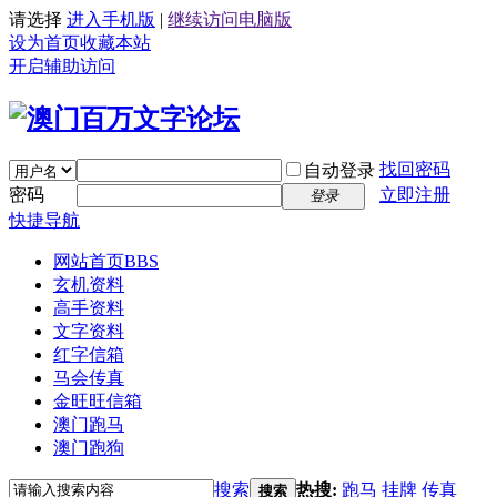
请选择
进入手机版
|
继续访问电脑版
设为首页
收藏本站
开启辅助访问
找回密码
自动登录
密码
立即注册
登录
快捷导航
网站首页
BBS
玄机资料
高手资料
文字资料
红字信箱
马会传真
金旺旺信箱
澳门跑马
澳门跑狗
搜索
热搜:
跑马
挂牌
传真
搜索