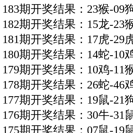
183期开奖结果：23猴-09狗-
182期开奖结果：15龙-23猴-
181期开奖结果：17虎-29虎-
180期开奖结果：14蛇-10鸡-
179期开奖结果：10鸡-11猴-
178期开奖结果：26蛇-46鸡-
177期开奖结果：19鼠-21狗-
176期开奖结果：30牛-31鼠-
175期开奖结果：07鼠-19鼠-