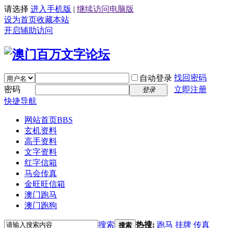
请选择
进入手机版
|
继续访问电脑版
设为首页
收藏本站
开启辅助访问
找回密码
自动登录
密码
立即注册
登录
快捷导航
网站首页
BBS
玄机资料
高手资料
文字资料
红字信箱
马会传真
金旺旺信箱
澳门跑马
澳门跑狗
搜索
热搜:
跑马
挂牌
传真
搜索