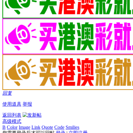
回复
使用道具
举报
返回列表
高级模式
B
Color
Image
Link
Quote
Code
Smilies
您需要登录后才可以回帖
登录
|
立即注册