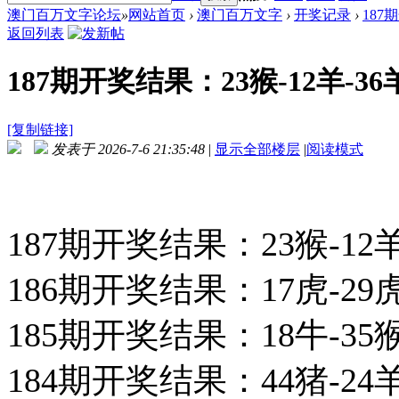
澳门百万文字论坛
»
网站首页
›
澳门百万文字
›
开奖记录
›
187期
返回列表
187期开奖结果：23猴-12羊-36羊
[复制链接]
发表于 2026-7-6 21:35:48
|
显示全部楼层
|
阅读模式
187期开奖结果：23猴-12羊-
186期开奖结果：17虎-29虎-
185期开奖结果：18牛-35猴-
184期开奖结果：44猪-24羊-