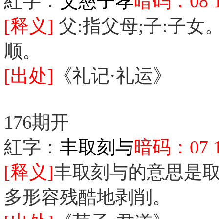
紅字：
父慈子孝
暗码：08 11
[释义]
父:指父母;子:子
顺。
[出处]
《礼记·礼运》
176期开
紅字：
丰取刻与
暗码：07 12
[释义]
丰取刻与的意思是
多形容残酷地剥削。