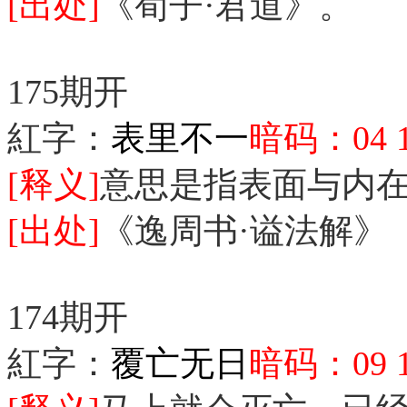
[出处]
《荀子·君道》。
175期开
紅字：
表里不一
暗码：04 19
[释义]
意思是指表面与内
[出处]
《逸周书·谥法解》
174期开
紅字：
覆亡无日
暗码：09 12