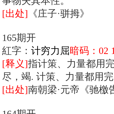
事物失其本性。
[出处]
《庄子·骈拇》
165期开
紅字：
计穷力屈
暗码：02 15
[释义]
指计策、力量都用完
尽，竭. 计策、力量都用完
[出处]
南朝梁·元帝《驰檄
164期开