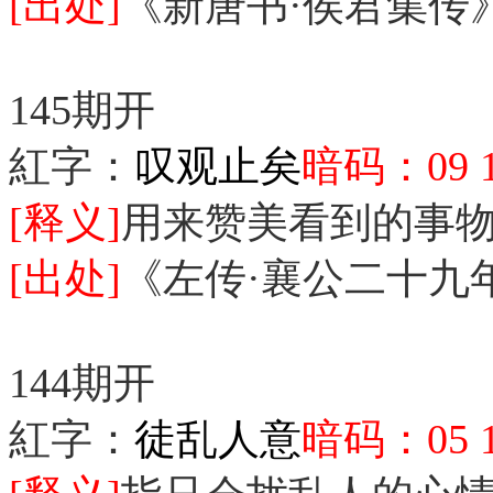
[出处]
《新唐书·侯君集传
145期开
紅字：
叹观止矣
暗码：09 12
[释义]
用来赞美看到的事
[出处]
《左传·襄公二十九
144期开
紅字：
徒乱人意
暗码：05 18