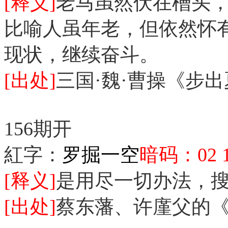
[释义]
老马虽然伏在槽头
比喻人虽年老，但依然怀
现状，继续奋斗。
[出处]
三国·魏·曹操《步
156期开
紅字：
罗掘一空
暗码：02 11
[释义]
是用尽一切办法，
[出处]
蔡东藩、许廑父的