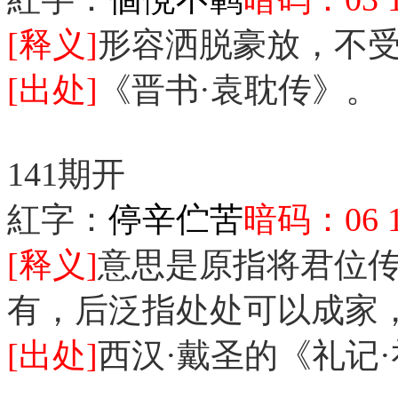
[释义]
形容洒脱豪放，不
[出处]
《晋书·袁耽传》。
141期开
紅字：
停辛伫苦
暗码：06 12
[释义]
意思是原指将君位
有，后泛指处处可以成家
[出处]
西汉·戴圣的《礼记