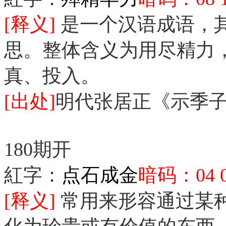
[释义]
是一个汉语成语，其中
思。整体含义为用尽精力
真、投入。
[出处]
明代张居正《示季
180期开
紅字：
点石成金
暗码：04 07
[释义]
常用来形容通过某