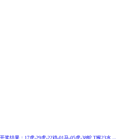
开奖结果：17虎-29虎-22鸡-01马-05虎-38蛇 T猴23水 ...