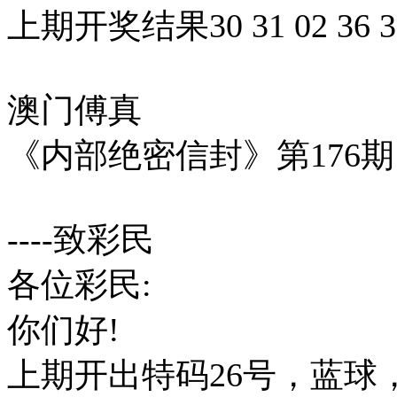
上期开奖结果30 31 02 36 3
澳门傅真
《内部绝密信封》第176
----致彩民
各位彩民:
你们好!
上期开出特码26号，蓝球