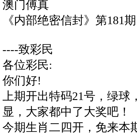
澳门傅真
《内部绝密信封》第181
----致彩民
各位彩民:
你们好!
上期开出特码21号，绿球
显，大家都中了大奖吧！
今期生肖二四开，免来本