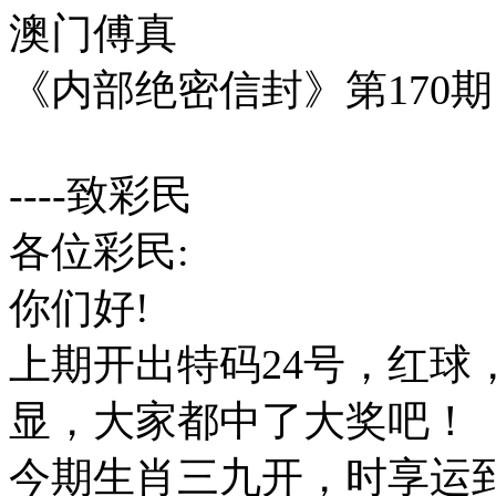
澳门傅真
《内部绝密信封》第170
----致彩民
各位彩民:
你们好!
上期开出特码24号，红球
显，大家都中了大奖吧！
今期生肖三九开，时享运