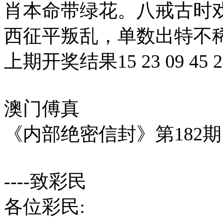
肖本命带绿花。八戒古时
西征平叛乱，单数出特不
上期开奖结果15 23 09 45 2
澳门傅真
《内部绝密信封》第182
----致彩民
各位彩民: