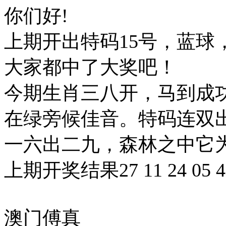
你们好!
上期开出特码15号，蓝球
大家都中了大奖吧！
今期生肖三八开，马到成
在绿旁候佳音。特码连双
一六出二九，森林之中它
上期开奖结果27 11 24 05 4
澳门傅真