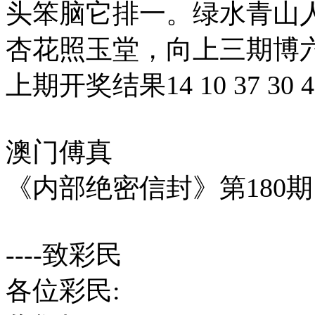
头笨脑它排一。绿水青山
杏花照玉堂，向上三期博
上期开奖结果14 10 37 30 4
澳门傅真
《内部绝密信封》第180
----致彩民
各位彩民: