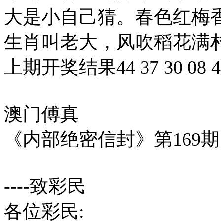
大是小自己猜。春色红梅
生肖叫老大，风吹稻花满
上期开奖结果44 37 30 08 4
澳门傅真
《内部绝密信封》第169
----致彩民
各位彩民: