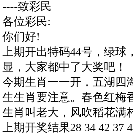
----致彩民
各位彩民:
你们好!
上期开出特码44号，绿球
显，大家都中了大奖吧！
今期生肖一一开，五湖四
生生肖要注意。春色红梅
生肖叫老大，风吹稻花满
上期开奖结果28 34 42 37 4