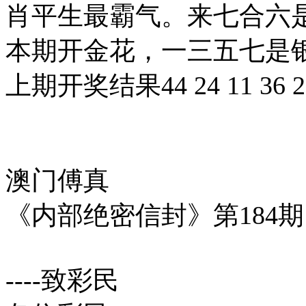
肖平生最霸气。来七合六
本期开金花，一三五七是
上期开奖结果44 24 11 36 2
澳门傅真
《内部绝密信封》第184
----致彩民