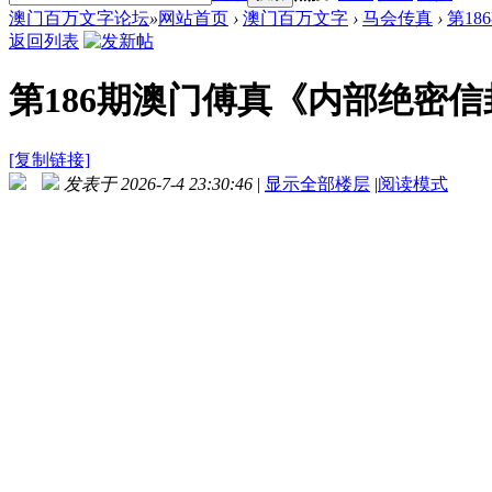
澳门百万文字论坛
»
网站首页
›
澳门百万文字
›
马会传真
›
第18
返回列表
第186期澳门傅真《内部绝密信
[复制链接]
发表于 2026-7-4 23:30:46
|
显示全部楼层
|
阅读模式