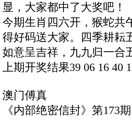
显，大家都中了大奖吧！
今期生肖四六开，猴蛇共
得好码送大家。四季耕耘
如意呈吉祥，九九归一合
上期开奖结果39 06 16 40 1
澳门傅真
《内部绝密信封》第173