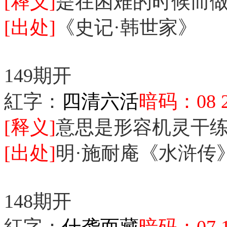
[释义]
是在困难的时候而
[出处]
《史记·韩世家》
149期开
紅字：
四清六活
暗码：08 24
[释义]
意思是形容机灵干
[出处]
明·施耐庵《水浒传
148期开
紅字：
什袭而藏
暗码：07 14