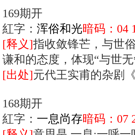
169期开
紅字：
浑俗和光
暗码：04 11
[释义]
指收敛锋芒，与世
谦和的态度，体现“与世无
[出处]
元代王实甫的杂剧《
168期开
紅字：
一息尚存
暗码：07 22
[释义]
意思是 一息:一呼