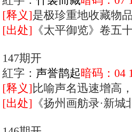
[释义]
是极珍重地收藏物
[出处]
《太平御览》卷五
147期开
紅字：
声誉鹊起
暗码：04 12
[释义]
比喻声名迅速增高
[出处]
《扬州画舫录·新城
146期开