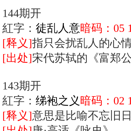
144期开
紅字：
徒乱人意
暗码：05 18
[释义]
指只会扰乱人的心
[出处]
宋代苏轼的《富郑
143期开
紅字：
绨袍之义
暗码：02 15
[释义]
意思是比喻不忘旧
[出处]
唐·高适《咏史》