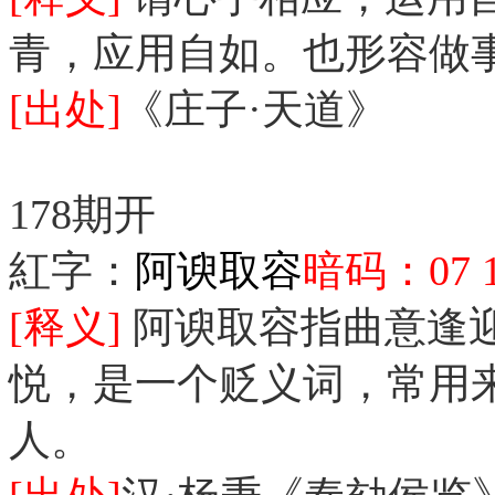
青，应用自如。也形容做
[出处]
《庄子·天道》
178期开
紅字：
阿谀取容
暗码：07 13
[释义]
阿谀取容指曲意逢
悦，是一个贬义词，常用
人。