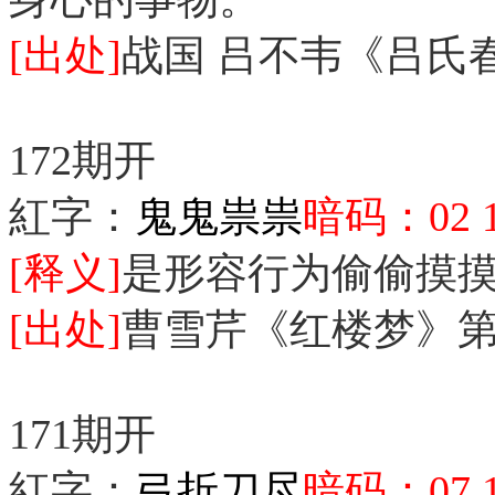
[出处]
战国 吕不韦《吕氏
172期开
紅字：
鬼鬼祟祟
暗码：02 11
[释义]
是形容行为偷偷摸
[出处]
曹雪芹《红楼梦》
171期开
紅字：
弓折刀尽
暗码：07 17