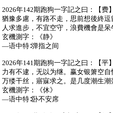
2026年142期跑狗一字記之曰：【费
猶豫多慮，有路不走，思前想後終逗
人求進步，不宜空守，浪費機會是呆
玄機測字：《静》
—语中特∶弹指之间
2026年141期跑狗一字記之曰：【平
力有不逮，无以为继。赢女银箫空自
万缕干丝，寤寐求之。是几度潮生潮
玄機測字：《休》
—语中特∶卧不安席