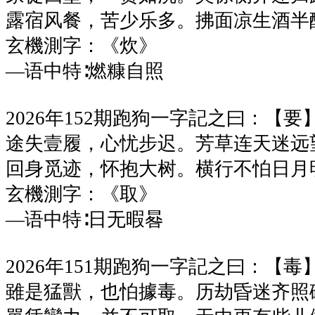
露宿风餐，苦少乐多。拂面凉生酒半
玄機測字：《炊》
—语中特∶燃糠自照
2026年152期跑狗一字記之曰：【要
途失壹履，心忧步迟。芳草连天迷远
回身觅迹，怀抱大树。横行不怕日月
玄機測字：《取》
—语中特∶日无暇晷
2026年151期跑狗一字記之曰：【毒
雖是猛獸，也怕據毒。历劫昏迷齐照