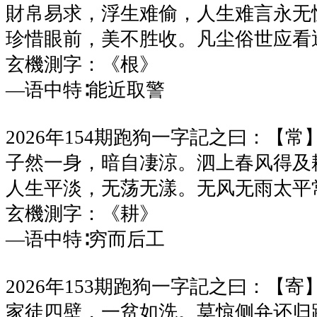
財帛易求，浮生难偷，人生难言永无
珍惜眼前，美不胜收。凡尘俗世应看
玄機測字：《根》
—语中特∶能近取警
2026年154期跑狗一字記之曰：【常
子然一身，暗自凄涼。泗上春风得及
人生平淡，无荡无漾。无风无雨太平
玄機測字：《耕》
—语中特∶穷而后工
2026年153期跑狗一字記之曰：【寄
家徒四壁，一贫如洗。莫惊侧弁还归