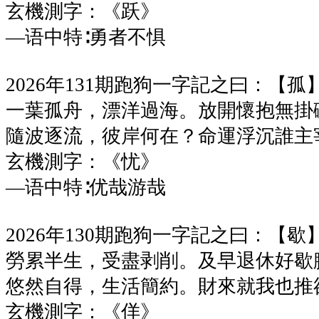
玄機測字：《跃》
—语中特∶勇者不惧
2026年131期跑狗一字記之曰：【孤
一葉孤舟，漂洋過海。放開懷抱無掛
隨波逐流，彼岸何在？命運浮沉誰主
玄機測字：《忧》
—语中特∶优哉游哉
2026年130期跑狗一字記之曰：【歇
勞累半生，受盡剥削。及早退休好歇
悠然自得，生活簡約。財來就我也推
玄機測字：《佯》