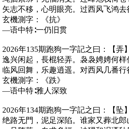
矢志不移，心明眼亮。过西风飞鸿去
玄機測字：《抗》
—语中特∶一仍旧贯
2026年135期跑狗一字記之曰：【弄
逸兴闲起，長棍轻弄。袅袅娉娉何样
临风回舞，乐趣逍遥。对西风几番行
玄機測字：《跌》
—语中特∶雅人深致
2026年134期跑狗一字記之曰：【坠
绝路无門，泥足深陷。谁家又葬北郎