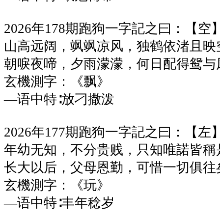
2026年178期跑狗一字記之曰：【空
山高远阔，飒飒凉风，独鹤依渚且映
朝唳夜啼，夕雨濛濛，何日配得鸳与
玄機測字：《飘》
—语中特∶放刁撒泼
2026年177期跑狗一字記之曰：【左
年幼无知，不分贵贱，只知唯諾皆稱
长大以后，父母恩勤，可惜一切俱往
玄機測字：《玩》
—语中特∶丰年稔岁