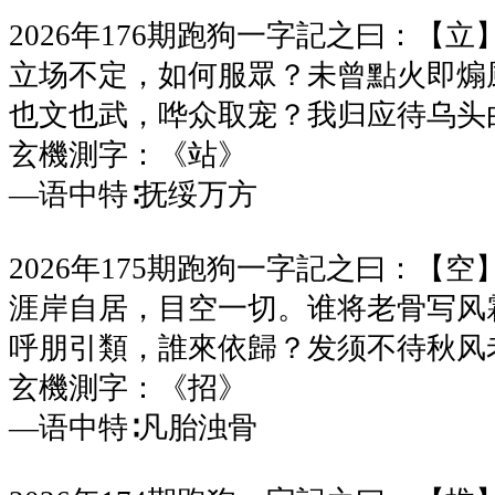
2026年176期跑狗一字記之曰：【立
立场不定，如何服眾？未曾點火即煽
也文也武，哗众取宠？我归应待乌头
玄機測字：《站》
—语中特∶抚绥万方
2026年175期跑狗一字記之曰：【空
涯岸自居，目空一切。谁将老骨写风
呼朋引類，誰來依歸？发须不待秋风
玄機測字：《招》
—语中特∶凡胎浊骨