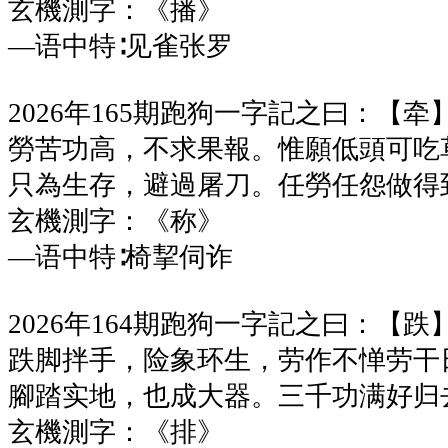
玄機測字：《播》
—语中特∶见雀张罗
2026年165期跑狗一字記之曰：【牵
勞苦功高，不求果報。惟願低頭可吃
只為生存，避過屠刀。任勞任怨做得
玄機測字：《称》
—语中特∶椅挈伺诈
2026年164期跑狗一字記之曰：【跌
跌脚拌手，险象环生，劳作不惮劳干
腳踏实地，也成大器。三千功满好归
玄機測字：《排》