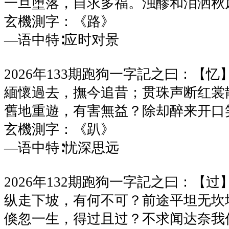
一旦堕落，自求多福。浊醪和泪洒秋
玄機測字：《路》
—语中特∶应时对景
2026年133期跑狗一字記之曰：【忆
緬懷過去，撫今追昔；贯珠声断红裳
舊地重遊，有害無益？除却醉来开口
玄機測字：《趴》
—语中特∶忧深思远
2026年132期跑狗一字記之曰：【过
纵走下坡，有何不可？前途平坦无坎
倏忽一生，得过且过？不求闻达奈我