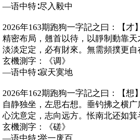
—语中特∶尽入毅中
2026年163期跑狗一字記之曰：【才
精密布局，翹首以待，以靜制動靠天
淡淡定定，必有財來。無需頻撲更自
玄機測字：《调》
—语中特∶寂天寞地
2026年162期跑狗一字記之曰：【想
自静独坐，左思右想。垂钓拂之横广
心沈意定，志向远方。怅南北还如箕
玄機測字：《磋》
—语中特∶举一废百