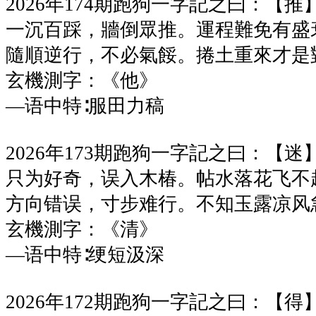
2026年174期跑狗一字記之曰：【推
一沉百踩，牆倒眾推。運程難免有盛
隨順逆行，不必氣餒。捲土重來才是
玄機測字：《他》
—语中特∶服田力稿
2026年173期跑狗一字記之曰：【迷
只为好奇，误入木椿。帖水落花飞不
方向错误，寸步难行。不知玉露凉风
玄機測字：《清》
—语中特∶绠短汲深
2026年172期跑狗一字記之曰：【得