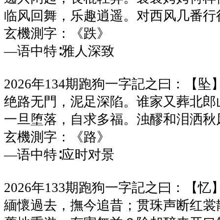
临风回舞，乐趣逍遥。对西风几番行
玄機測字：《跌》
—语中特∶雅人深致
2026年134期跑狗一字記之曰：【坠
绝路无門，泥足深陷。谁家又葬北郎
一旦堕落，自求多福。浊醪和泪洒秋
玄機測字：《路》
—语中特∶应时对景
2026年133期跑狗一字記之曰：【忆
緬懷過去，撫今追昔；贯珠声断红裳