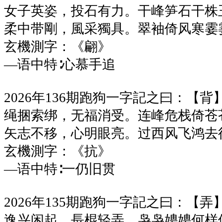
女子英姿，投石有力。干峰笋石干株
柔中带剛，風采獨具。翠袖倚风寒霎
玄機測字：《翩》
—语中特∶心慕手追
2026年136期跑狗一字記之曰：【背
绳捆索绑，无福消受。连峰危栈倚苍
矢志不移，心明眼亮。过西风飞鸿去
玄機測字：《抗》
—语中特∶一仍旧贯
2026年135期跑狗一字記之曰：【弄
逸兴闲起，長棍轻弄。袅袅娉娉何样