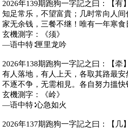
2026年139期跑狗一字記之曰：【有
知足常乐，不望富貴；几时常向人间
家无余钱，三餐不继！唯有一年寒食
玄機測字：《须》
—语中特∶匣里龙吟
2026年138期跑狗一字記之曰：【牵
有人落地，有人上天，各取其路最安
不逐不争，无需相見。各自努力搵快
玄機測字：《岭》
—语中特∶心急如火
2026年137期跑狗一字記之曰：【几