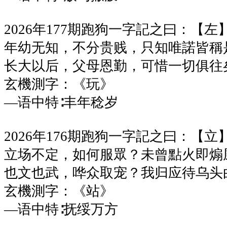
2026年177期跑狗一字記之曰：【左
年幼无知，不分贵贱，只知唯諾皆稱
长大以后，父母恩勤，可惜一切俱往
玄機測字：《玩》
—语中特∶丰年稔岁
2026年176期跑狗一字記之曰：【立
立场不定，如何服眾？未曾點火即煽
也文也武，哗众取宠？我归应待乌头
玄機測字：《站》
—语中特∶抚绥万方