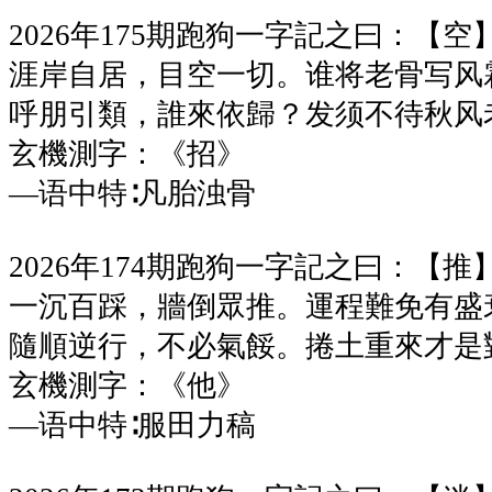
2026年175期跑狗一字記之曰：【空
涯岸自居，目空一切。谁将老骨写风
呼朋引類，誰來依歸？发须不待秋风
玄機測字：《招》
—语中特∶凡胎浊骨
2026年174期跑狗一字記之曰：【推
一沉百踩，牆倒眾推。運程難免有盛
隨順逆行，不必氣餒。捲土重來才是
玄機測字：《他》
—语中特∶服田力稿