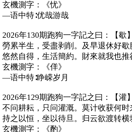
玄機測字：《忧》
—语中特∶优哉游哉
2026年130期跑狗一字記之曰：【歇
勞累半生，受盡剥削。及早退休好歇
悠然自得，生活簡約。財來就我也推
玄機測字：《佯》
—语中特∶睁嵘岁月
2026年129期跑狗一字記之曰：【灌
不问耕耘，只问灌溉。莫计收获何时
持之以恒，坐以待旦。归云欲渡转横
玄機測字：《酌》