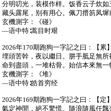
分明叨光，装模作样。饭香云子炊如
藏头露尾，别有用心。佩刀搢笏凤墀
玄機測字：《碰》
—语中特∶蒿目时艰
2026年170期跑狗一字記之曰：【累
埋頭苦幹，夜以繼日。肼手胝足無所
命到盡頭，一堆枯骨。始信本來無一
玄機測字：《堆》
—语中特∶皓首穷经
2026年169期跑狗一字記之曰：【定
氣定神閒，絕不驚慌。隨浪隨風任飄