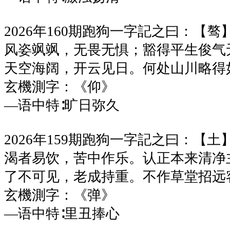
2026年160期跑狗一字記之曰：【骜
风姿飒飒，无畏无惧；豁得平生俊气
天空海阔，开云见日。何处山川略得
玄機測字：《仰》
—语中特∶旷日弥久
2026年159期跑狗一字記之曰：【土
渴者易饮，苦中作乐。认正本来清净
了不可见，老成持重。不作草堂招远
玄機測字：《弹》
—语中特∶里丑捧心