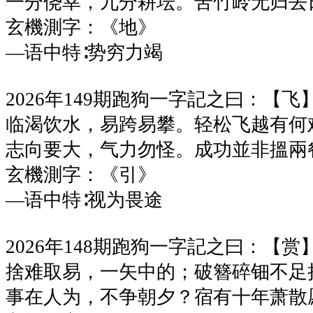
一分侥幸，九分耕坛。苦竹岭无归去
玄機測字：《地》
—语中特∶势穷力竭
2026年149期跑狗一字記之曰：【飞
临渴饮水，易跨易攀。轻松飞越有何
志向要大，气力勿怪。成功並非搵兩
玄機測字：《引》
—语中特∶视为畏途
2026年148期跑狗一字記之曰：【赏
捨难取易，一矢中的；破簪碎钿不足
事在人为，不争朝夕？宿有十年萧散