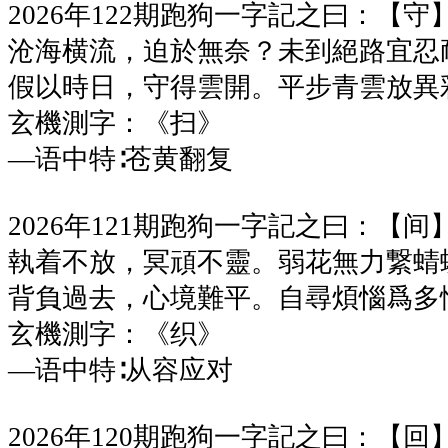
2026年122期跑狗一字記之曰：【守
沧海横流，迫於無奈？未到絕路宜忍
假以時日，守得雲開。平步青雲放異
玄機測字：《扫》
—语中特∶苍黄翻复
2026年121期跑狗一字記之曰：【间
執着不放，冥頑不靈。弱花無力繋蜻
背負過去，心境難平。自尋煩惱爲多
玄機測字：《织》
—语中特∶从容应对
2026年120期跑狗一字記之曰：【回