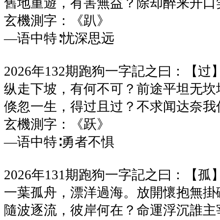
舊地重遊，有害無益？除却醉来开口
玄機測字：《趴》
—语中特∶忧深思远
2026年132期跑狗一字記之曰：【过
纵走下坡，有何不可？前途平坦无坎
倏忽一生，得过且过？不求闻达奈我
玄機測字：《跃》
—语中特∶勇者不惧
2026年131期跑狗一字記之曰：【孤
一葉孤舟，漂洋過海。放開懷抱無掛
隨波逐流，彼岸何在？命運浮沉誰主