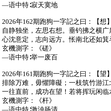
—语中特∶寂天寞地
2026年162期跑狗一字記之曰：【想
自静独坐，左思右想。垂钓拂之横广
心沈意定，志向远方。怅南北还如箕
玄機測字：《磋》
—语中特∶举一废百
2026年161期跑狗一字記之曰：【望
排除万难，毋懼障礙；一枝筑竹游江
一往直前，成功在望！若将挥玩闲临
玄機測字：《杆》
—语中特∶激浊扬清