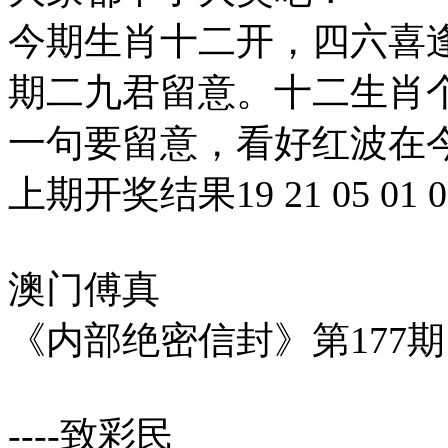
今期生肖十二开，四六喜
期二九君留意。十二生肖
一句要留意，看好红波在
上期开奖结果19 21 05 01 0
澳门傅真
《内部绝密信封》第177
----致彩民