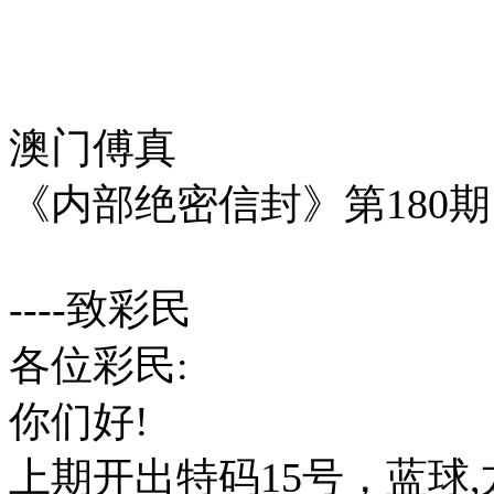
澳门傅真
《内部绝密信封》第180
----致彩民
各位彩民:
你们好!
上期开出特码15号，蓝球