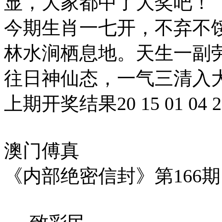
显，大家都中了大奖吧！
今期生肖一七开，不弃不
林水涧栖息地。天生一副
往日神仙态，一气三清入
上期开奖结果20 15 01 04 2
澳门傅真
《内部绝密信封》第166