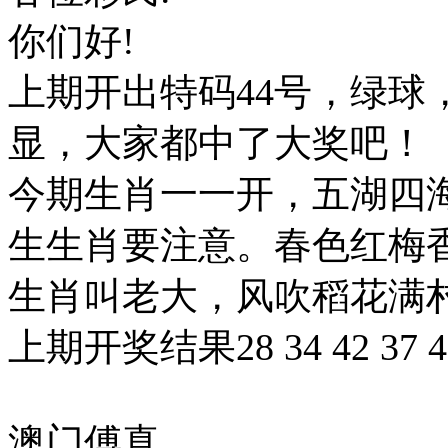
你们好!
上期开出特码44号，绿球
显，大家都中了大奖吧！
今期生肖一一开，五湖四
生生肖要注意。春色红梅
生肖叫老大，风吹稻花满
上期开奖结果28 34 42 37 4
澳门傅真