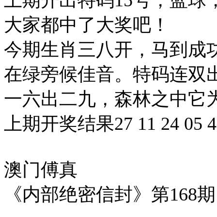
大家都中了大奖吧！
今期生肖三八开，马到成
在绿旁候佳音。特码连双
一六出二九，森林之中它
上期开奖结果27 11 24 05 4
澳门傅真
《内部绝密信封》第168