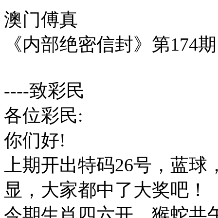
澳门傅真
《内部绝密信封》第174
----致彩民
各位彩民:
你们好!
上期开出特码26号，蓝球
显，大家都中了大奖吧！
今期生肖四六开，猴蛇共