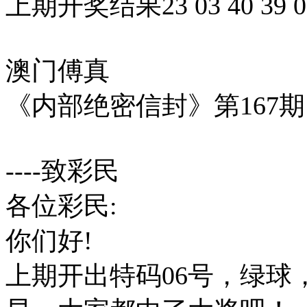
上期开奖结果23 03 40 39 0
澳门傅真
《内部绝密信封》第167
----致彩民
各位彩民:
你们好!
上期开出特码06号，绿球