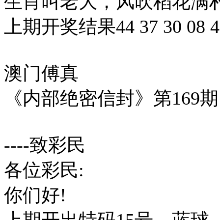
生肖叫老大，风吹稻花满
上期开奖结果44 37 30 08 4
澳门傅真
《内部绝密信封》第169
----致彩民
各位彩民:
你们好!
上期开出特码15号，蓝球