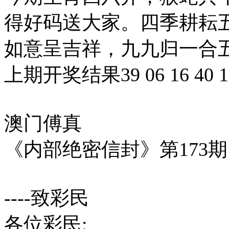
得好码送大家。四季耕耘
如意呈吉祥，九九归一合
上期开奖结果39 06 16 40 1
澳门傅真
《内部绝密信封》第173
----致彩民
各位彩民: