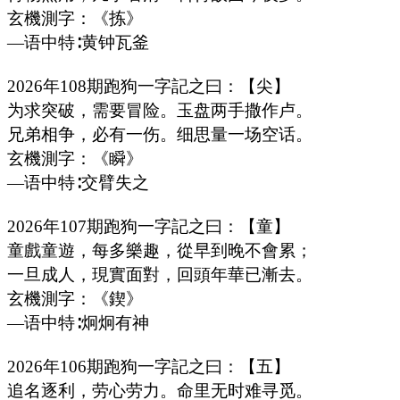
玄機測字：《拣》
—语中特∶黄钟瓦釜
2026年108期跑狗一字記之曰：【尖】
为求突破，需要冒险。玉盘两手撒作卢。
兄弟相争，必有一伤。细思量一场空话。
玄機測字：《瞬》
—语中特∶交臂失之
2026年107期跑狗一字記之曰：【童】
童戲童遊，每多樂趣，從早到晚不會累；
一旦成人，現實面對，回頭年華已漸去。
玄機測字：《鍥》
—语中特∶炯炯有神
2026年106期跑狗一字記之曰：【五】
追名逐利，劳心劳力。命里无时难寻觅。