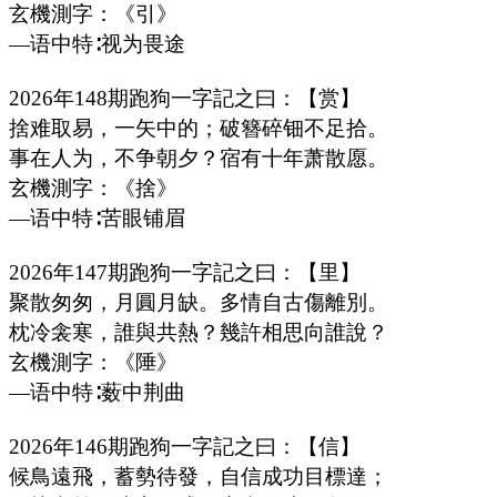
玄機測字：《引》
—语中特∶视为畏途
2026年148期跑狗一字記之曰：【赏】
捨难取易，一矢中的；破簪碎钿不足拾。
事在人为，不争朝夕？宿有十年萧散愿。
玄機測字：《捨》
—语中特∶苦眼铺眉
2026年147期跑狗一字記之曰：【里】
聚散匆匆，月圓月缺。多情自古傷離別。
枕冷衾寒，誰與共熱？幾許相思向誰說？
玄機測字：《陲》
—语中特∶薮中荆曲
2026年146期跑狗一字記之曰：【信】
候鳥遠飛，蓄勢待發，自信成功目標達；