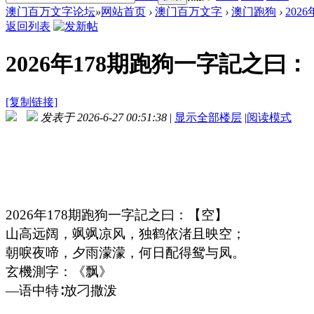
澳门百万文字论坛
»
网站首页
›
澳门百万文字
›
澳门跑狗
›
202
返回列表
2026年178期跑狗一字記之曰
[复制链接]
发表于 2026-6-27 00:51:38
|
显示全部楼层
|
阅读模式
2026年178期跑狗一字記之曰：【空】
山高远阔，飒飒凉风，独鹤依渚且映空；
朝唳夜啼，夕雨濛濛，何日配得鸳与凤。
玄機測字：《飘》
—语中特∶放刁撒泼