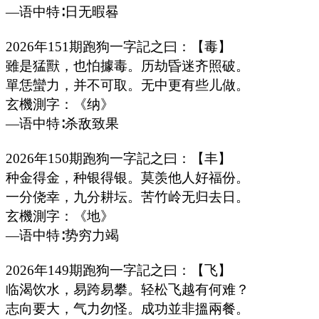
—语中特∶日无暇晷
2026年151期跑狗一字記之曰：【毒】
雖是猛獸，也怕據毒。历劫昏迷齐照破。
單恁蠻力，并不可取。无中更有些儿做。
玄機測字：《纳》
—语中特∶杀敌致果
2026年150期跑狗一字記之曰：【丰】
种金得金，种银得银。莫羡他人好福份。
一分侥幸，九分耕坛。苦竹岭无归去日。
玄機測字：《地》
—语中特∶势穷力竭
2026年149期跑狗一字記之曰：【飞】
临渴饮水，易跨易攀。轻松飞越有何难？
志向要大，气力勿怪。成功並非搵兩餐。