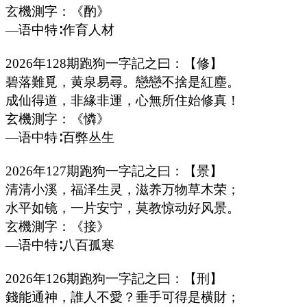
玄機測字：《酌》
—语中特∶作育人材
2026年128期跑狗一字記之曰：【修】
碧落難覓，黄泉易尋。戀戀不捨是紅塵。
成仙得道，非緣非運，心無所住始修真！
玄機測字：《憐》
—语中特∶百弊丛生
2026年127期跑狗一字記之曰：【景】
清清小溪，福泽生灵，滋养万物草木荣；
水平如镜，一片安宁，莫教惊动好风景。
玄機測字：《接》
—语中特∶八百孤寒
2026年126期跑狗一字記之曰：【刑】
錢能通神，誰人不愛？垂手可得是横財；