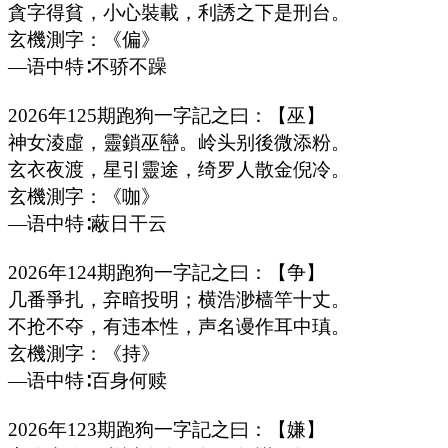
貪字得貧，小心裝載，利誘之下是刑台。
玄機測字：《偏》
—语中特∶不骄不躁
2026年125期跑狗一字記之曰：【巫】
神女淩虛，靈鎖巫巒。岭头别後微添粉。
玄衣夜渡，星引靈途，绮罗人散金倪冷。
玄機測字：《咖》
—语中特∶蔽日干云
2026年124期跑狗一字記之曰：【争】
几番爭扎，弃暗投明；横浩渺樯竿十丈。
不抢不夺，有违本性，声名谩作耳中瑱。
玄機測字：《持》
—语中特∶百身何赎
2026年123期跑狗一字記之曰：【嫌】