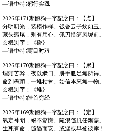
—语中特∶躬行实践
2026年171期跑狗一字記之曰：【点】
分明叨光，装模作样。饭香云子炊如玉。
藏头露尾，别有用心。佩刀搢笏凤墀前。
玄機測字：《碰》
—语中特∶蒿目时艰
2026年170期跑狗一字記之曰：【累】
埋頭苦幹，夜以繼日。肼手胝足無所得。
命到盡頭，一堆枯骨。始信本來無一物。
玄機測字：《堆》
—语中特∶皓首穷经
2026年169期跑狗一字記之曰：【定】
氣定神閒，絕不驚慌。隨浪隨風任飄蕩。
生死有命，隨遇而安。或遲或早登彼岸！