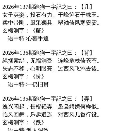
2026年137期跑狗一字記之曰：【几】
女子英姿，投石有力。干峰笋石干株玉。
柔中带剛，風采獨具。翠袖倚风寒霎霎。
玄機測字：《翩》
—语中特∶心慕手追
2026年136期跑狗一字記之曰：【背】
绳捆索绑，无福消受。连峰危栈倚苍苍。
矢志不移，心明眼亮。过西风飞鸿去後。
玄機測字：《抗》
—语中特∶一仍旧贯
2026年135期跑狗一字記之曰：【弄】
逸兴闲起，長棍轻弄。袅袅娉娉何样似。
临风回舞，乐趣逍遥。对西风几番行役。
玄機測字：《跌》
—语中特∶雅人深致