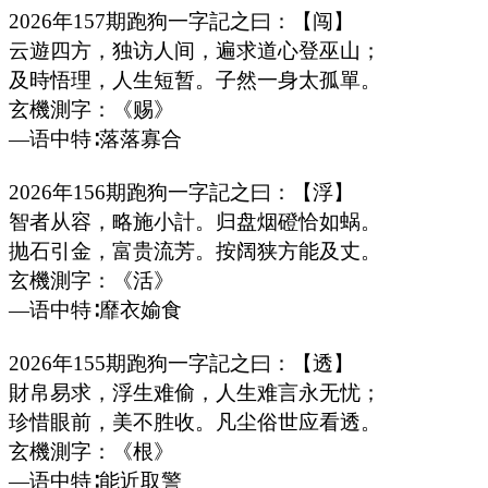
2026年157期跑狗一字記之曰：【闯】
云遊四方，独访人间，遍求道心登巫山；
及時悟理，人生短暂。子然一身太孤單。
玄機測字：《赐》
—语中特∶落落寡合
2026年156期跑狗一字記之曰：【浮】
智者从容，略施小計。归盘烟磴恰如蜗。
抛石引金，富贵流芳。按阔狭方能及丈。
玄機測字：《活》
—语中特∶靡衣媮食
2026年155期跑狗一字記之曰：【透】
財帛易求，浮生难偷，人生难言永无忧；
珍惜眼前，美不胜收。凡尘俗世应看透。
玄機測字：《根》
—语中特∶能近取警