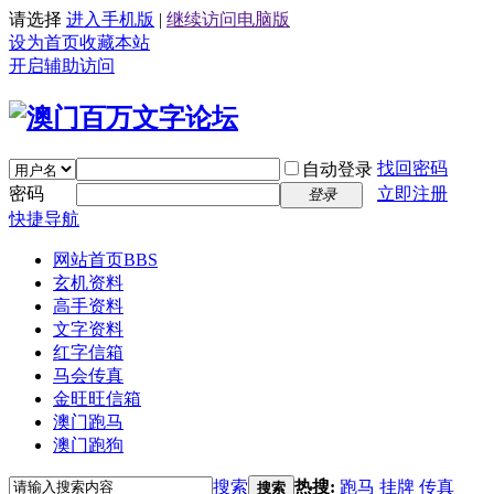
请选择
进入手机版
|
继续访问电脑版
设为首页
收藏本站
开启辅助访问
找回密码
自动登录
密码
立即注册
登录
快捷导航
网站首页
BBS
玄机资料
高手资料
文字资料
红字信箱
马会传真
金旺旺信箱
澳门跑马
澳门跑狗
搜索
热搜:
跑马
挂牌
传真
搜索