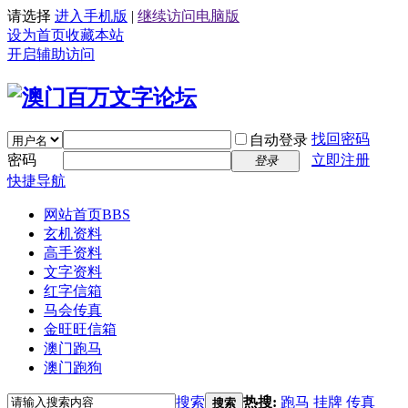
请选择
进入手机版
|
继续访问电脑版
设为首页
收藏本站
开启辅助访问
找回密码
自动登录
密码
立即注册
登录
快捷导航
网站首页
BBS
玄机资料
高手资料
文字资料
红字信箱
马会传真
金旺旺信箱
澳门跑马
澳门跑狗
搜索
热搜:
跑马
挂牌
传真
搜索