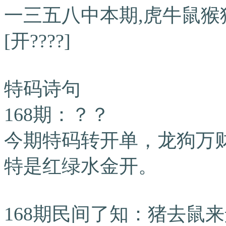
一三五八中本期,虎牛鼠猴
[开????]
特码诗句
168期：？？
今期特码转开单，龙狗万
特是红绿水金开。
168期民间了知：猪去鼠