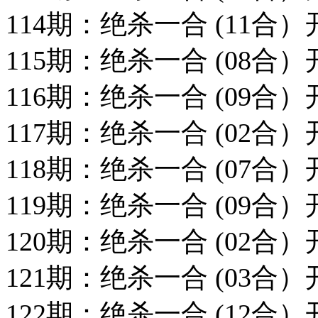
114期：绝杀一合 (11合）
115期：绝杀一合 (08合）
116期：绝杀一合 (09合）
117期：绝杀一合 (02合）
118期：绝杀一合 (07合）
119期：绝杀一合 (09合）
120期：绝杀一合 (02合）
121期：绝杀一合 (03合）
122期：绝杀一合 (12合）