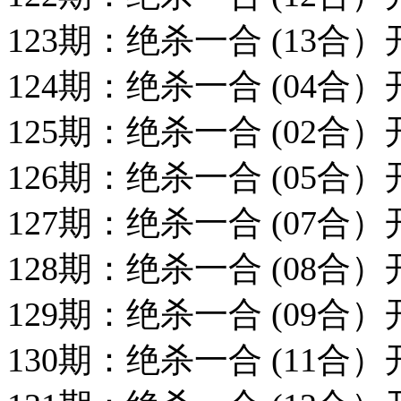
123期：绝杀一合 (13合）
124期：绝杀一合 (04合）
125期：绝杀一合 (02合）
126期：绝杀一合 (05合）
127期：绝杀一合 (07合）
128期：绝杀一合 (08合）
129期：绝杀一合 (09合）
130期：绝杀一合 (11合）