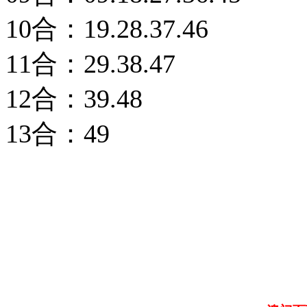
10合：19.28.37.46
11合：29.38.47
12合：39.48
13合：49