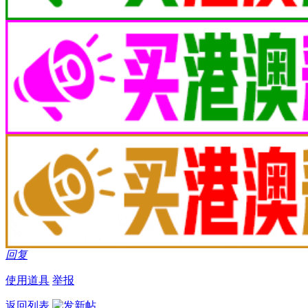
回复
使用道具
举报
返回列表