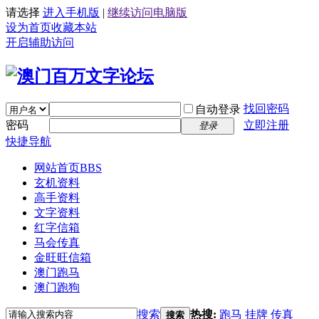
请选择
进入手机版
|
继续访问电脑版
设为首页
收藏本站
开启辅助访问
找回密码
自动登录
密码
立即注册
登录
快捷导航
网站首页
BBS
玄机资料
高手资料
文字资料
红字信箱
马会传真
金旺旺信箱
澳门跑马
澳门跑狗
搜索
热搜:
跑马
挂牌
传真
搜索