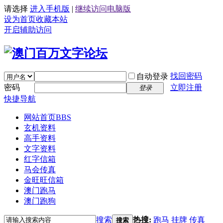
请选择
进入手机版
|
继续访问电脑版
设为首页
收藏本站
开启辅助访问
找回密码
自动登录
密码
立即注册
登录
快捷导航
网站首页
BBS
玄机资料
高手资料
文字资料
红字信箱
马会传真
金旺旺信箱
澳门跑马
澳门跑狗
搜索
热搜:
跑马
挂牌
传真
搜索