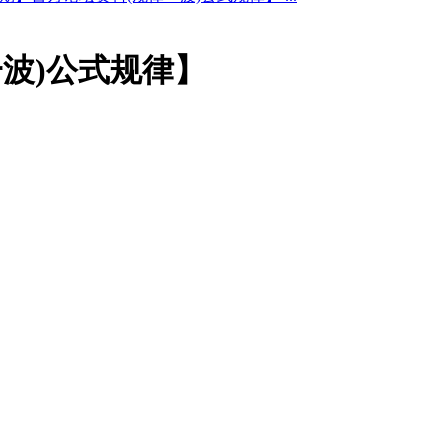
一波)公式规律】