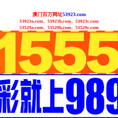
澳门百万网址
53923.com
53923a.com、53923b.com、53923c.com
53529a.com、53529b.com、53529c.com