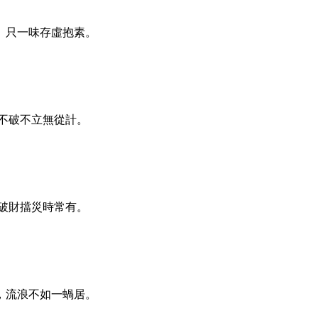
。只一味存虛抱素。
不破不立無從計。
破財擋災時常有。
，流浪不如一蝸居。