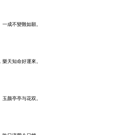
。一成不變難如願。
，樂天知命好運來。
。玉颜亭亭与花双。