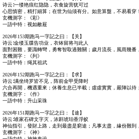
诗云∶一缕艳痕红隐隐，衣食旋营犹可过
心思慎密，精打細算；在世为仙须有分。如意算盤，不易看穿
玄機測字：《彩》
一語中特：视如敝屣
2026年153期跑马一字記之曰：【关】
诗云∶金缕玉牒告功业，衣钵留将与此人
面對困難，要識轉彎，勇奪智取過難關；歲月流長，風雨幾番
玄機測字：《列》
一語中特：绳其祖武
2026年152期跑马一字記之曰：【求】
诗云∶满坐绮罗皆不见，阵前金甲受降时
六合再開，機遇重來；休養生息已半載；虛虛實實，嚴陣以待
玄機測字：《作》
一語中特：升山采珠
2026年151期跑马一字記之曰：【途】
诗云∶谁家石碑文字灭，浓斟琥珀香浮蚁
神仙指引，發財上路，走到最盡是窮途；凡事太盡，緣份難到
玄機測字：《神》
一語中特：神施鬼设