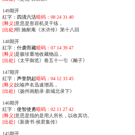
149期开
紅字：
四清六活
暗码：08 24 31 40
[释义]
意思是形容机灵干练，
[出处]
明·施耐庵《水浒传》第十八回
148期开
紅字：
什袭而藏
暗码：07 14 39 47
[释义]
是极珍重地收藏物品，
[出处]
《太平御览》卷五十一引《阚子》
147期开
紅字：
声誉鹊起
暗码：04 12 33 45
[释义]
比喻声名迅速增高，
[出处]
《扬州画舫录·新城北录下》
146期开
紅字：
使智使勇
暗码：02 11 27 42
[释义]
意思是指的是用人所长，以收其功。
[出处]
《新唐书·侯君集传》
145期开