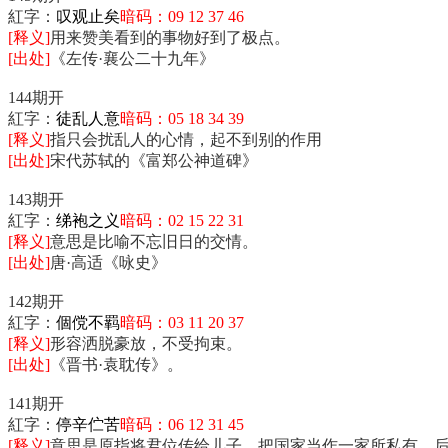
紅字：
叹观止矣
暗码：09 12 37 46
[释义]
用来赞美看到的事物好到了极点。
[出处]
《左传·襄公二十九年》
144期开
紅字：
徒乱人意
暗码：05 18 34 39
[释义]
指只会扰乱人的心情，起不到别的作用
[出处]
宋代苏轼的《富郑公神道碑》
143期开
紅字：
绨袍之义
暗码：02 15 22 31
[释义]
意思是比喻不忘旧日的交情。
[出处]
唐·高适《咏史》
142期开
紅字：
個傥不羁
暗码：03 11 20 37
[释义]
形容洒脱豪放，不受拘束。
[出处]
《晋书·袁耽传》。
141期开
紅字：
停辛伫苦
暗码：06 12 31 45
[释义]
意思是原指将君位传给儿子，把国家当作一家所私有，