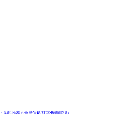
期：彩民推荐六合皇信箱(紅字:靡颜膩理） ...