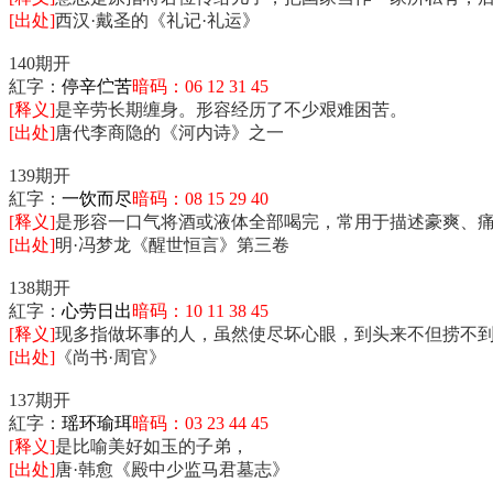
[出处]
西汉·戴圣的《礼记·礼运》
140期开
紅字：
停辛伫苦
暗码：06 12 31 45
[释义]
是辛劳长期缠身。形容经历了不少艰难困苦。
[出处]
唐代李商隐的《河内诗》之一
139期开
紅字：
一饮而尽
暗码：08 15 29 40
[释义]
是形容一口气将酒或液体全部喝完，常用于描述豪爽、
[出处]
明·冯梦龙《醒世恒言》第三卷
138期开
紅字：
心劳日出
暗码：10 11 38 45
[释义]
现多指做坏事的人，虽然使尽坏心眼，到头来不但捞不
[出处]
《尚书·周官》
137期开
紅字：
瑶环瑜珥
暗码：03 23 44 45
[释义]
是比喻美好如玉的子弟，
[出处]
唐·韩愈《殿中少监马君墓志》