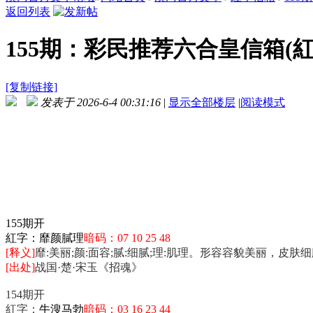
返回列表
155期：彩民推荐六合皇信箱(
[复制链接]
发表于 2026-6-4 00:31:16
|
显示全部楼层
|
阅读模式
155期开
紅字：
靡颜膩理
暗码：07 10 25 48
[释义]
靡:美丽;颜:面容;腻:细腻;理:肌理。形容容貌美丽，皮肤
[出处]
战国·楚·宋玉《招魂》
154期开
紅字：
牛溲马勃
暗码：03 16 23 44