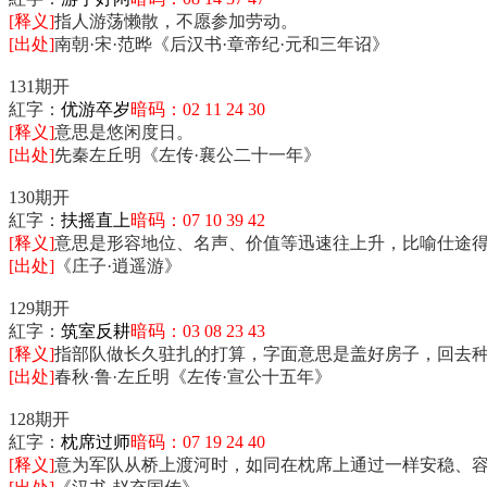
[释义]
指人游荡懒散，不愿参加劳动。
[出处]
南朝·宋·范晔《后汉书·章帝纪·元和三年诏》
131期开
紅字：
优游卒岁
暗码：02 11 24 30
[释义]
意思是悠闲度日。
[出处]
先秦左丘明《左传·襄公二十一年》
130期开
紅字：
扶摇直上
暗码：07 10 39 42
[释义]
意思是形容地位、名声、价值等迅速往上升，比喻仕途
[出处]
《庄子·逍遥游》
129期开
紅字：
筑室反耕
暗码：03 08 23 43
[释义]
指部队做长久驻扎的打算，字面意思是盖好房子，回去
[出处]
春秋·鲁·左丘明《左传·宣公十五年》
128期开
紅字：
枕席过师
暗码：07 19 24 40
[释义]
意为军队从桥上渡河时，如同在枕席上通过一样安稳、