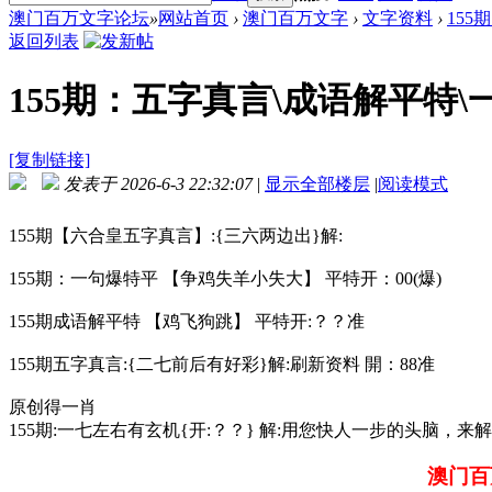
澳门百万文字论坛
»
网站首页
›
澳门百万文字
›
文字资料
›
155
返回列表
155期：五字真言\成语解平特\一
[复制链接]
发表于 2026-6-3 22:32:07
|
显示全部楼层
|
阅读模式
155期【六合皇五字真言】:{三六两边出}解:
155期：一句爆特平 【争鸡失羊小失大】 平特开：00(爆)
155期成语解平特 【鸡飞狗跳】 平特开:？？准
155期五字真言:{二七前后有好彩}解:刷新资料 開：88准
原创得一肖
155期:一七左右有玄机{开:？？} 解:用您快人一步的头脑，来
澳门百