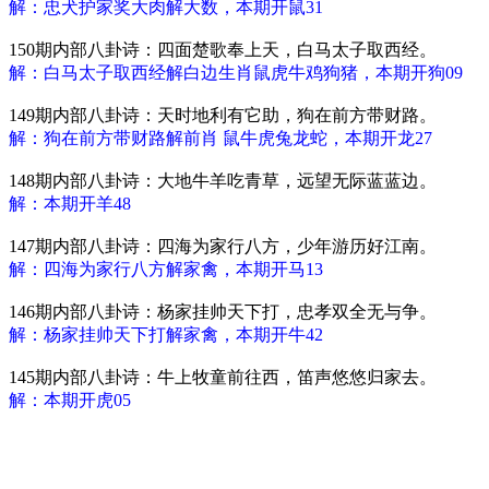
解：忠犬护家奖大肉解大数，本期开鼠31
150期内部八卦诗：四面楚歌奉上天，白马太子取西经。
解：白马太子取西经解白边生肖鼠虎牛鸡狗猪，本期开狗09
149期内部八卦诗：天时地利有它助，狗在前方带财路。
解：狗在前方带财路解前肖 鼠牛虎兔龙蛇，本期开龙27
148期内部八卦诗：大地牛羊吃青草，远望无际蓝蓝边。
解：本期开羊48
147期内部八卦诗：四海为家行八方，少年游历好江南。
解：四海为家行八方解家禽，本期开马13
146期内部八卦诗：杨家挂帅天下打，忠孝双全无与争。
解：杨家挂帅天下打解家禽，本期开牛42
145期内部八卦诗：牛上牧童前往西，笛声悠悠归家去。
解：本期开虎05