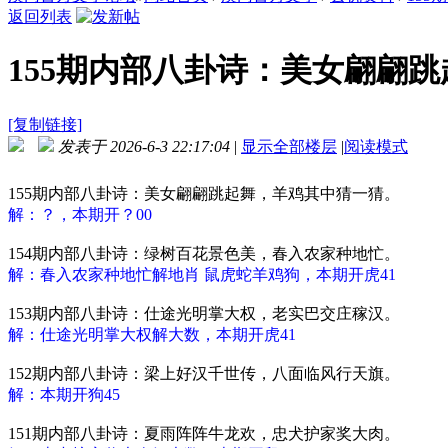
返回列表
155期内部八卦诗：美女翩翩
[复制链接]
发表于 2026-6-3 22:17:04
|
显示全部楼层
|
阅读模式
155期内部八卦诗：美女翩翩跳起舞，羊鸡其中猜一猜。
解：？，本期开？00
154期内部八卦诗：绿树百花景色美，春入农家种地忙。
解：春入农家种地忙解地肖 鼠虎蛇羊鸡狗，本期开虎41
153期内部八卦诗：仕途光明掌大权，老实巴交庄稼汉。
解：仕途光明掌大权解大数，本期开虎41
152期内部八卦诗：梁上好汉千世传，八面临风行天旗。
解：本期开狗45
151期内部八卦诗：夏雨阵阵牛龙欢，忠犬护家奖大肉。