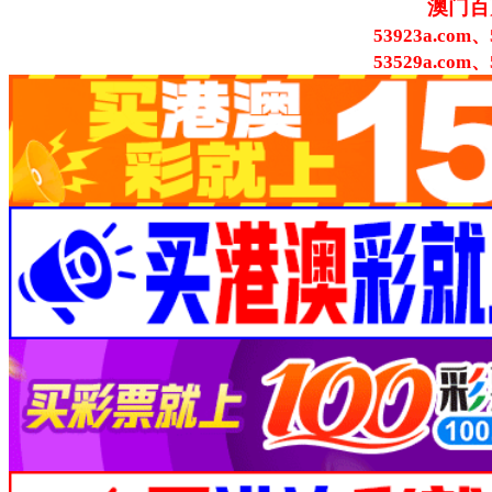
澳门百
53923a.com、
53529a.com、