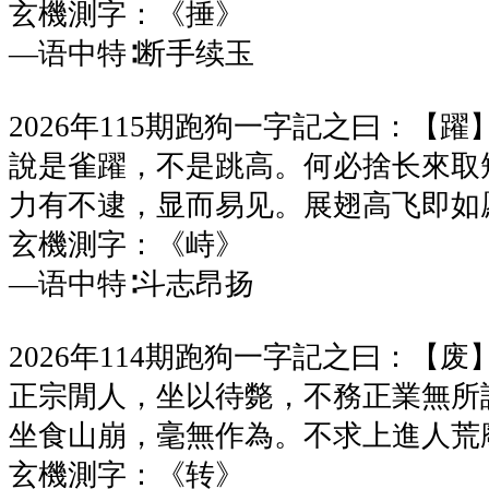
玄機測字：《捶》
—语中特∶断手续玉
2026年115期跑狗一字記之曰：【躍
說是雀躍，不是跳高。何必捨长來取
力有不逮，显而易见。展翅高飞即如
玄機測字：《峙》
—语中特∶斗志昂扬
2026年114期跑狗一字記之曰：【废
正宗閒人，坐以待斃，不務正業無所
坐食山崩，毫無作為。不求上進人荒
玄機測字：《转》