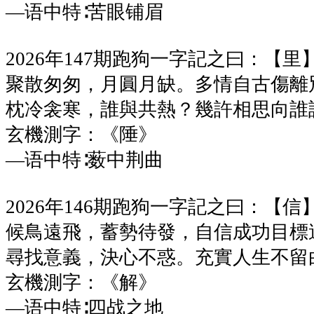
—语中特∶苦眼铺眉
2026年147期跑狗一字記之曰：【里
聚散匆匆，月圓月缺。多情自古傷離
枕冷衾寒，誰與共熱？幾許相思向誰
玄機測字：《陲》
—语中特∶薮中荆曲
2026年146期跑狗一字記之曰：【信
候鳥遠飛，蓄勢待發，自信成功目標
尋找意義，決心不惑。充實人生不留
玄機測字：《解》
—语中特∶四战之地