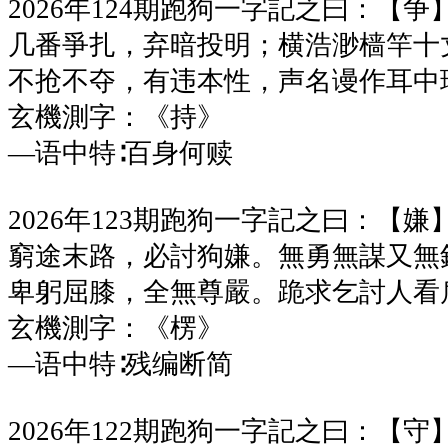
2026年124期跑狗一字記之曰：【争
几番爭扎，弃暗投明；横浩渺樯竿十
不抢不夺，有违本性，声名谩作耳中
玄機測字：《持》
—语中特∶百身何赎
2026年123期跑狗一字記之曰：【嫌
窮途末路，必討狗嫌。無勇無謀又無
卑躬屈膝，全無尊嚴。跪求乞討人看
玄機測字：《楞》
—语中特∶残编断简
2026年122期跑狗一字記之曰：【守