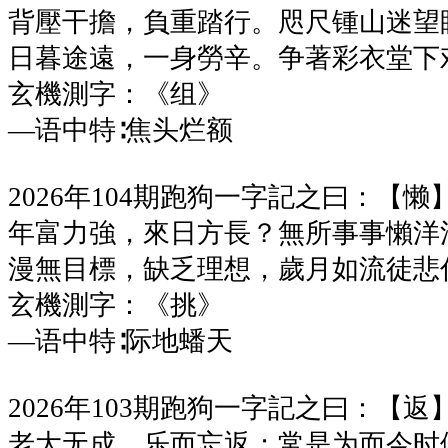
背壓干擔，負重踏行。咫尺锺山迷望
日暮途遠，一身勞辛。争著彩衣堂下
玄機測字：《组》
—语中特∶焦头烂额
2026年104期跑狗一字記之曰：【懒
年富力強，來日方長？無所事事懶洋
漫無目標，缺乏理想，歲月如流徒悲
玄機測字：《挑》
—语中特∶际地蟠天
2026年103期跑狗一字記之曰：【返
老大无成，乐而忘返；常是为而今时