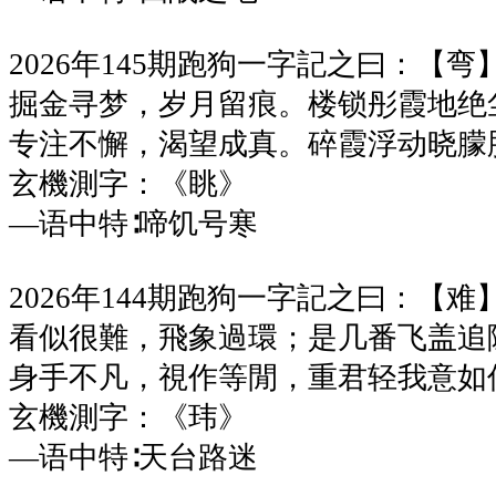
2026年145期跑狗一字記之曰：【弯
掘金寻梦，岁月留痕。楼锁彤霞地绝
专注不懈，渴望成真。碎霞浮动晓朦
玄機測字：《眺》
—语中特∶啼饥号寒
2026年144期跑狗一字記之曰：【难
看似很難，飛象過環；是几番飞盖追
身手不凡，視作等閒，重君轻我意如
玄機測字：《玮》
—语中特∶天台路迷