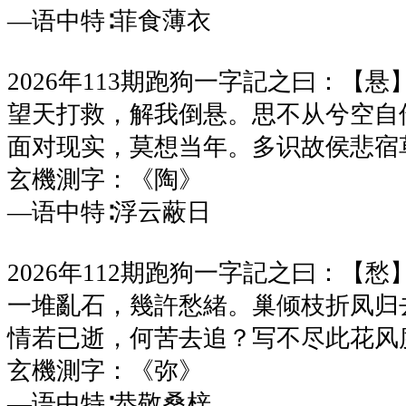
—语中特∶菲食薄衣
2026年113期跑狗一字記之曰：【悬
望天打救，解我倒悬。思不从兮空自
面对现实，莫想当年。多识故侯悲宿
玄機測字：《陶》
—语中特∶浮云蔽日
2026年112期跑狗一字記之曰：【愁
一堆亂石，幾許愁緒。巢倾枝折凤归
情若已逝，何苦去追？写不尽此花风
玄機測字：《弥》
—语中特∶恭敬桑梓