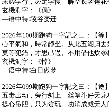
未必学行，必定学慢。解空长老莲花
玄機測字：《侷》
—语中特∶陵谷变迁
2026年100期跑狗一字記之曰：【等
心平氣和，時常靜坐。从此五湖归去
莫等犯錯，才思己過。不用借他炊黍
玄機測字：《悼》
—语中特∶白日做梦
2026年099期跑狗一字記之曰：【途
五毒出动，旁行斜上。丝篁斗好天龙
提心吊胆，只为贪玩。功消成减无人