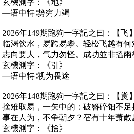
玄機測字：《地》
—语中特∶势穷力竭
2026年149期跑狗一字記之曰：【飞
临渴饮水，易跨易攀。轻松飞越有何
志向要大，气力勿怪。成功並非搵兩
玄機測字：《引》
—语中特∶视为畏途
2026年148期跑狗一字記之曰：【赏
捨难取易，一矢中的；破簪碎钿不足
事在人为，不争朝夕？宿有十年萧散
玄機測字：《捨》