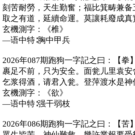
刻苦耐勞，天生勤奮；福比箕畴兼备
取之有道，延續命運。莫讓耗廢成真
玄機測字：《椎》
—语中特∶胸中甲兵
2026年087期跑狗一字記之曰：【拳
裹足不前，只为安全。面瓮儿里袁安
乞浆得酒，请君入瓮。登萍渡水是神
玄機測字：《欲》
—语中特∶强干弱枝
2026年086期跑狗一字記之曰：【苦
眾生皆苦，神仙難救。幾許業報要受