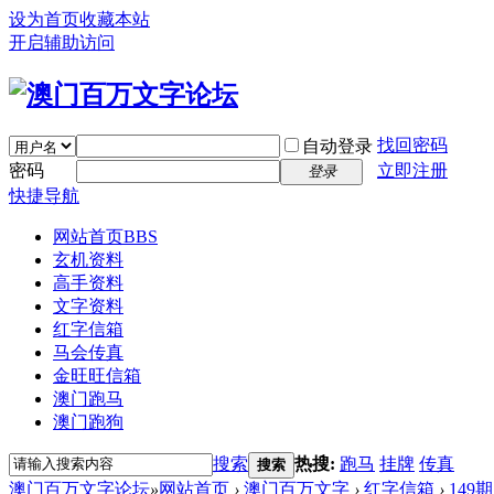
设为首页
收藏本站
开启辅助访问
找回密码
自动登录
密码
立即注册
登录
快捷导航
网站首页
BBS
玄机资料
高手资料
文字资料
红字信箱
马会传真
金旺旺信箱
澳门跑马
澳门跑狗
搜索
热搜:
跑马
挂牌
传真
搜索
澳门百万文字论坛
»
网站首页
›
澳门百万文字
›
红字信箱
›
149