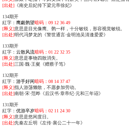
[出处]
《南史后妃传下梁元帝徐妃》
134期开
紅字：
鹰覷鹘望
暗码：09 12 36 49
[释义]
意思是目光像鹰、鹘一样，十分敏锐，形容视觉敏锐。
[出处]
明代冯梦龙的《警世通言·金明池吴清逢爱爱》
133期开
紅字：
云散风流
暗码：01 22 32 35
[释义]
意思是事物四散消失。
[出处]
三国·魏·王粲《赠蔡子笃》
132期开
紅字：
游手好闲
暗码：08 14 37 47
[释义]
指人游荡懒散，不愿参加劳动。
[出处]
南朝·宋·范晔《后汉书·章帝纪·元和三年诏》
131期开
紅字：
优游卒岁
暗码：02 11 24 30
[释义]
意思是悠闲度日。
[出处]
先秦左丘明《左传·襄公二十一年》