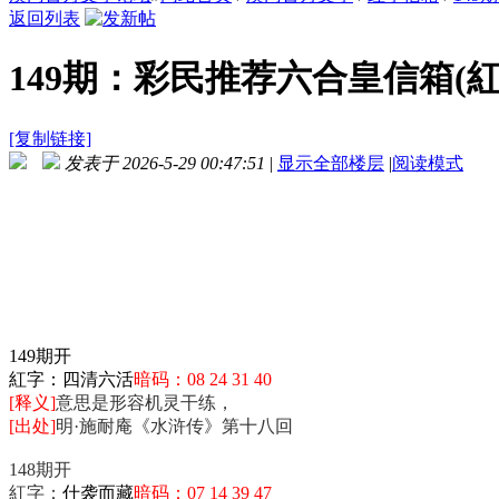
返回列表
149期：彩民推荐六合皇信箱(
[复制链接]
发表于 2026-5-29 00:47:51
|
显示全部楼层
|
阅读模式
149期开
紅字：
四清六活
暗码：08 24 31 40
[释义]
意思是形容机灵干练，
[出处]
明·施耐庵《水浒传》第十八回
148期开
紅字：
什袭而藏
暗码：07 14 39 47