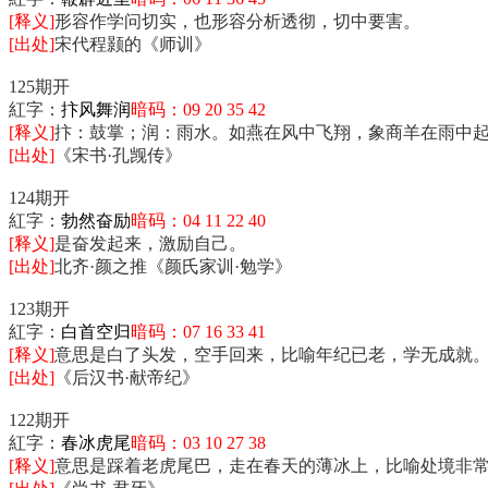
[释义]
形容作学问切实，也形容分析透彻，切中要害。
[出处]
宋代程颢的《师训》
125期开
紅字：
抃风舞润
暗码：09 20 35 42
[释义]
抃：鼓掌；润：雨水。如燕在风中飞翔，象商羊在雨中
[出处]
《宋书·孔觊传》
124期开
紅字：
勃然奋励
暗码：04 11 22 40
[释义]
是奋发起来，激励自己。
[出处]
北齐·颜之推《颜氏家训·勉学》
123期开
紅字：
白首空归
暗码：07 16 33 41
[释义]
意思是白了头发，空手回来，比喻年纪已老，学无成就
[出处]
《后汉书·献帝纪》
122期开
紅字：
春冰虎尾
暗码：03 10 27 38
[释义]
意思是踩着老虎尾巴，走在春天的薄冰上，比喻处境非