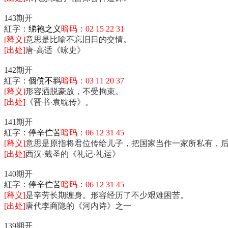
143期开
紅字：
绨袍之义
暗码：02 15 22 31
[释义]
意思是比喻不忘旧日的交情。
[出处]
唐·高适《咏史》
142期开
紅字：
個傥不羁
暗码：03 11 20 37
[释义]
形容洒脱豪放，不受拘束。
[出处]
《晋书·袁耽传》。
141期开
紅字：
停辛伫苦
暗码：06 12 31 45
[释义]
意思是原指将君位传给儿子，把国家当作一家所私有，
[出处]
西汉·戴圣的《礼记·礼运》
140期开
紅字：
停辛伫苦
暗码：06 12 31 45
[释义]
是辛劳长期缠身。形容经历了不少艰难困苦。
[出处]
唐代李商隐的《河内诗》之一
139期开