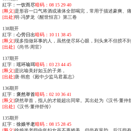
紅字：
一饮而尽
暗码：08 15 29 40
[释义]
是形容一口气将酒或液体全部喝完，常用于描述豪爽、
[出处]
明·冯梦龙《醒世恒言》第三卷
138期开
紅字：
心劳日出
暗码：10 11 38 45
[释义]
现多指做坏事的人，虽然使尽坏心眼，到头来不但捞不
[出处]
《尚书·周官》
137期开
紅字：
瑶环瑜珥
暗码：03 23 44 45
[释义]
是比喻美好如玉的子弟，
[出处]
唐·韩愈《殿中少监马君墓志》
136期开
紅字：
褒然举首
暗码：02 10 36 41
[释义]
褎然举首，指人的才能超出同辈。其出处为《汉书·董仲舒
[出处]
《汉书·董仲舒传》
135期开
紅字：
徐娘半老
暗码：08 15 28 45
[释义]
徐娘半老指中年妇女虽不再娇美，但尚有风韵。后泛指