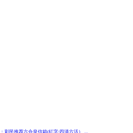
期：彩民推荐六合皇信箱(紅字:四清六活） ...