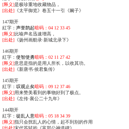
[释义]
是极珍重地收藏物品，
[出处]
《太平御览》卷五十一引《阚子》
147期开
紅字：
声誉鹊起
暗码：04 12 33 45
[释义]
比喻声名迅速增高，
[出处]
《扬州画舫录·新城北录下》
146期开
紅字：
使智使勇
暗码：02 11 27 42
[释义]
意思是指的是用人所长，以收其功。
[出处]
《新唐书·侯君集传》
145期开
紅字：
叹观止矣
暗码：09 12 37 46
[释义]
用来赞美看到的事物好到了极点。
[出处]
《左传·襄公二十九年》
144期开
紅字：
徒乱人意
暗码：05 18 34 39
[释义]
指只会扰乱人的心情，起不到别的作用
[出处]
宋代苏轼的《富郑公神道碑》