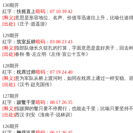
130期开
紅字：
扶摇直上
暗码：07 10 39 42
[释义]
意思是形容地位、名声、价值等迅速往上升，比喻仕途
[出处]
《庄子·逍遥游》
129期开
紅字：
筑室反耕
暗码：03 08 23 43
[释义]
指部队做长久驻扎的打算，字面意思是盖好房子，回去
[出处]
春秋·鲁·左丘明《左传·宣公十五年》
128期开
紅字：
枕席过师
暗码：07 19 24 40
[释义]
意为军队从桥上渡河时，如同在枕席上通过一样安稳、
[出处]
《汉书·赵充国传》
127期开
紅字：
跛鳖干里
暗码：08 17 26 35
[释义]
指跛脚的鳖只要不停爬行，也能走千里；比喻只要坚持
[出处]
西汉·刘安《淮南子·说林训》
126期开
紅字：
鞭辟近里
暗码：06 11 36 45