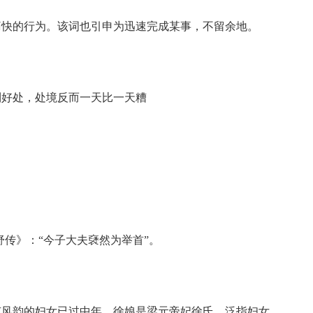
痛快的行为。该词也引申为迅速完成某事，不留余地。
到好处，处境反而一天比一天糟
传》：“今子大夫褎然为举首”。
有风韵的妇女已过中年。徐娘是梁元帝妃徐氏，泛指妇女