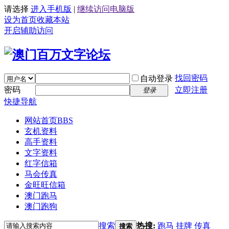
请选择
进入手机版
|
继续访问电脑版
设为首页
收藏本站
开启辅助访问
找回密码
自动登录
密码
立即注册
登录
快捷导航
网站首页
BBS
玄机资料
高手资料
文字资料
红字信箱
马会传真
金旺旺信箱
澳门跑马
澳门跑狗
搜索
热搜:
跑马
挂牌
传真
搜索