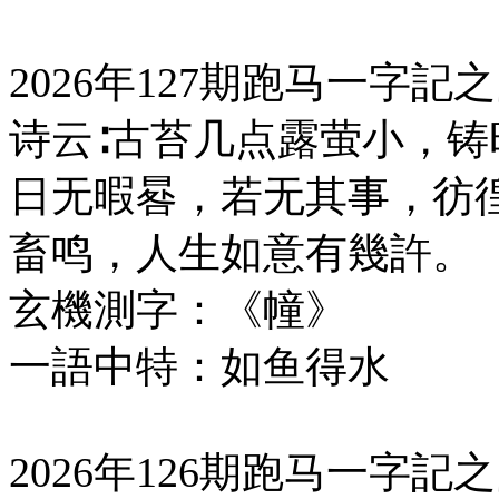
2026年127期跑马一字記
诗云∶古苔几点露萤小，铸
日无暇晷，若无其事，彷
畜鸣，人生如意有幾許。
玄機測字：《幢》
一語中特：如鱼得水
2026年126期跑马一字記