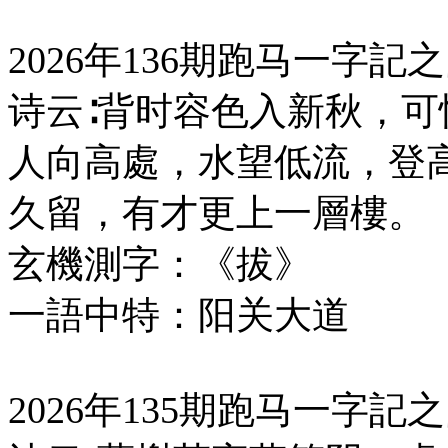
2026年136期跑马一字記
诗云∶背时容色入新秋，可
人向高處，水望低流，登
久留，有才更上一層樓。
玄機測字：《拔》
一語中特：阳关大道
2026年135期跑马一字記