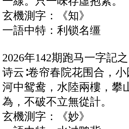
一線。只一味存虛抱素。
玄機測字：《知》
一語中特：利锁名缰
2026年142期跑马一字記
诗云∶卷帘春院花围合，小
河中鸳鸯，水陸兩樓，攀
為，不破不立無從計。
玄機測字：《妙》