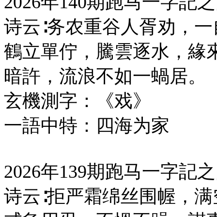
2026年140期跑马一字記
诗云∶务农重谷人胥劝，一
鶴立單佇，騰雲逐水，緣
暗許，流浪不如一蝸居。
玄機測字：《戏》
一語中特：四海为家
2026年139期跑马一字記
诗云∶拒严霜绵丝围幄，满