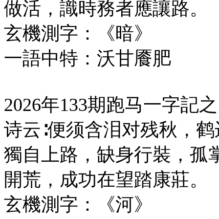
做活，識時務者應讓路。
玄機測字：《暗》
一語中特：沃甘餍肥
2026年133期跑马一字記
诗云∶便须含泪对残秋，鹤
獨自上路，缺身行裝，孤
開荒，成功在望踏康莊。
玄機測字：《河》