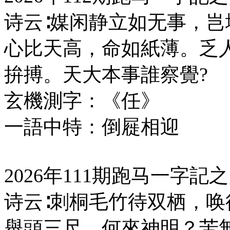
诗云∶媒闲静立如无事，岂
心比天高，命如紙薄。乏
拚搏。天大本事誰察覺?
玄機測字：《任》
一語中特：倒屣相迎
2026年111期跑马一字記
诗云∶刺桐毛竹待双栖，唤
舉頭三尺，何來神明？苦