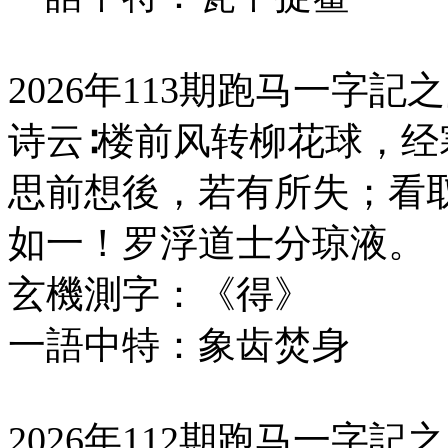
2026年113期跑马一字記
诗云∶楼前风转柳花球，经
思前想後，若有所失；看
如一！罗浮道士分琼液。
玄機測字：《得》
一語中特：象齿焚身
2026年112期跑马一字記