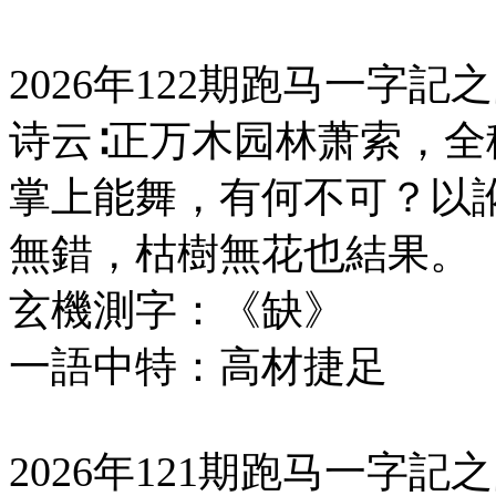
2026年122期跑马一字記
诗云∶正万木园林萧索，全
掌上能舞，有何不可？以
無錯，枯樹無花也結果。
玄機測字：《缺》
一語中特：高材捷足
2026年121期跑马一字記