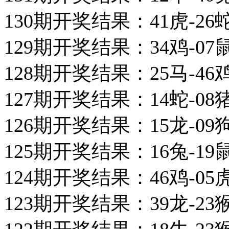
130期开奖结果：41虎-26蛇-
129期开奖结果：34鸡-07鼠-
128期开奖结果：25马-46鸡-
127期开奖结果：14蛇-08猪-
126期开奖结果：15龙-09狗-
125期开奖结果：16兔-19鼠-
124期开奖结果：46鸡-05虎-
123期开奖结果：39龙-23猴-