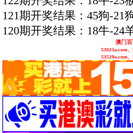
122期开奖结果：18牛-23猴-
121期开奖结果：45狗-21狗-
120期开奖结果：18牛-24羊-
澳门百
53923a.com、
53529a.com、