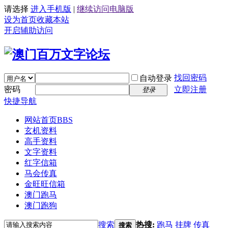
请选择
进入手机版
|
继续访问电脑版
设为首页
收藏本站
开启辅助访问
找回密码
自动登录
密码
立即注册
登录
快捷导航
网站首页
BBS
玄机资料
高手资料
文字资料
红字信箱
马会传真
金旺旺信箱
澳门跑马
澳门跑狗
搜索
热搜:
跑马
挂牌
传真
搜索