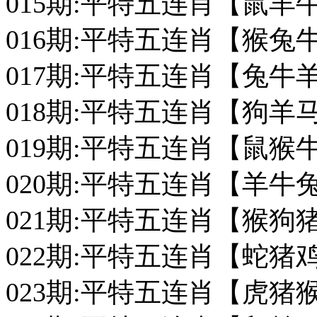
015期:平特五连肖【鼠羊
016期:平特五连肖【猴兔
017期:平特五连肖【兔牛
018期:平特五连肖【狗羊
019期:平特五连肖【鼠猴
020期:平特五连肖【羊牛
021期:平特五连肖【猴狗
022期:平特五连肖【蛇猪
023期:平特五连肖【虎猪