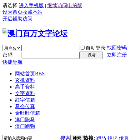
请选择
进入手机版
|
继续访问电脑版
设为首页
收藏本站
开启辅助访问
找回密码
自动登录
密码
立即注册
登录
快捷导航
网站首页
BBS
玄机资料
高手资料
文字资料
红字信箱
马会传真
金旺旺信箱
澳门跑马
澳门跑狗
搜索
热搜:
跑马
挂牌
传真
搜索