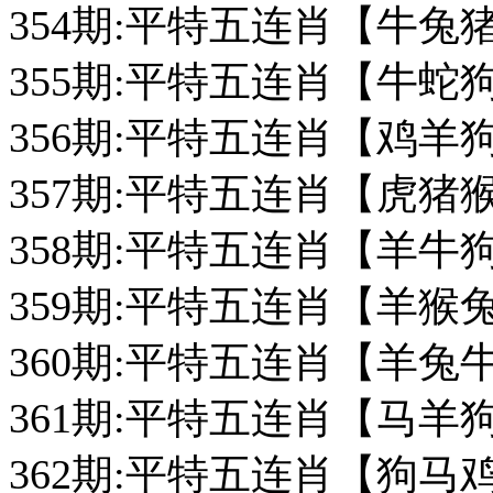
354期:平特五连肖【牛兔
355期:平特五连肖【牛蛇
356期:平特五连肖【鸡羊
357期:平特五连肖【虎猪
358期:平特五连肖【羊牛
359期:平特五连肖【羊猴
360期:平特五连肖【羊兔
361期:平特五连肖【马羊
362期:平特五连肖【狗马