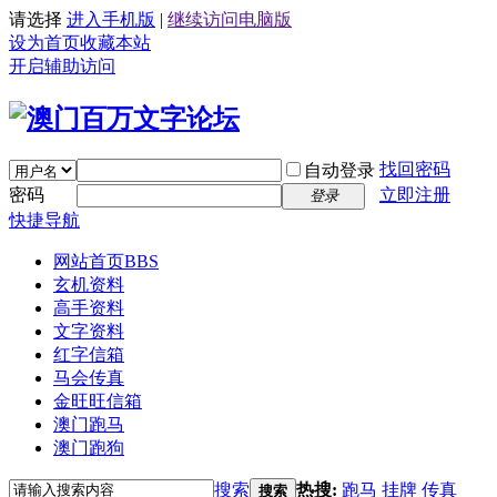
请选择
进入手机版
|
继续访问电脑版
设为首页
收藏本站
开启辅助访问
找回密码
自动登录
密码
立即注册
登录
快捷导航
网站首页
BBS
玄机资料
高手资料
文字资料
红字信箱
马会传真
金旺旺信箱
澳门跑马
澳门跑狗
搜索
热搜:
跑马
挂牌
传真
搜索