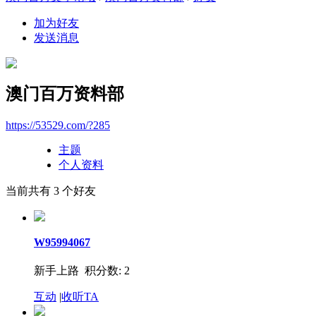
加为好友
发送消息
澳门百万资料部
https://53529.com/?285
主题
个人资料
当前共有
3
个好友
W95994067
新手上路 积分数: 2
互动
|
收听TA