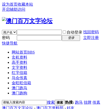
设为首页
收藏本站
开启辅助访问
找回密码
自动登录
密码
立即注册
登录
快捷导航
网站首页
BBS
玄机资料
高手资料
文字资料
红字信箱
马会传真
金旺旺信箱
澳门跑马
澳门跑狗
搜索
热搜:
跑马
挂牌
传真
搜索
澳门百万文字论坛
›
澳门百万资料部
›
好友