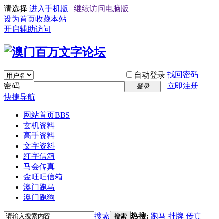
请选择
进入手机版
|
继续访问电脑版
设为首页
收藏本站
开启辅助访问
找回密码
自动登录
密码
立即注册
登录
快捷导航
网站首页
BBS
玄机资料
高手资料
文字资料
红字信箱
马会传真
金旺旺信箱
澳门跑马
澳门跑狗
搜索
热搜:
跑马
挂牌
传真
搜索